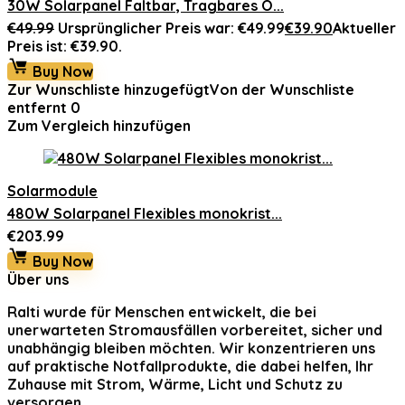
30W Solarpanel Faltbar, Tragbares O...
€
49.99
Ursprünglicher Preis war: €49.99
€
39.90
Aktueller
Preis ist: €39.90.
Buy Now
Zur Wunschliste hinzugefügt
Von der Wunschliste
entfernt
0
Zum Vergleich hinzufügen
Solarmodule
480W Solarpanel Flexibles monokrist...
€
203.99
Buy Now
Über uns
Ralti
wurde für Menschen entwickelt, die bei
unerwarteten Stromausfällen vorbereitet, sicher und
unabhängig bleiben möchten. Wir konzentrieren uns
auf praktische Notfallprodukte, die dabei helfen, Ihr
Zuhause mit Strom, Wärme, Licht und Schutz zu
versorgen.