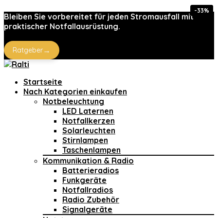
-33%
-10%
Bleiben Sie vorbereitet für jeden Stromausfall mit
praktischer Notfallausrüstung.
→
Ratgeber
Startseite
Nach Kategorien einkaufen
Notbeleuchtung
LED Laternen
Notfallkerzen
Solarleuchten
Stirnlampen
Taschenlampen
Kommunikation & Radio
Batterieradios
Funkgeräte
Notfallradios
Radio Zubehör
Signalgeräte