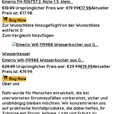
Emerio FH-106737.2, Note 1.5, klein...
€
19.99
Ursprünglicher Preis war: €19.99
€
17.98
Aktueller
Preis ist: €17.98.
Buy Now
Zur Wunschliste hinzugefügt
Von der Wunschliste
entfernt
0
Zum Vergleich hinzufügen
Wasserkessel
Emerio WK-119988 Wasserkocher aus G...
€
29.99
Ursprünglicher Preis war: €29.99
€
19.99
Aktueller
Preis ist: €19.99.
Buy Now
Über uns
Ralti
wurde für Menschen entwickelt, die bei
unerwarteten Stromausfällen vorbereitet, sicher und
unabhängig bleiben möchten. Wir konzentrieren uns
auf praktische Notfallprodukte, die dabei helfen, Ihr
Zuhause mit Strom, Wärme, Licht und Schutz zu