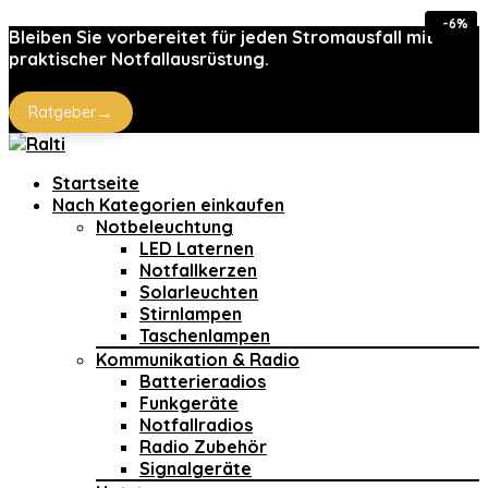
-30%
-29%
-27%
-6%
Bleiben Sie vorbereitet für jeden Stromausfall mit
praktischer Notfallausrüstung.
→
Ratgeber
Startseite
Nach Kategorien einkaufen
Notbeleuchtung
LED Laternen
Notfallkerzen
Solarleuchten
Stirnlampen
Taschenlampen
Kommunikation & Radio
Batterieradios
Funkgeräte
Notfallradios
Radio Zubehör
Signalgeräte