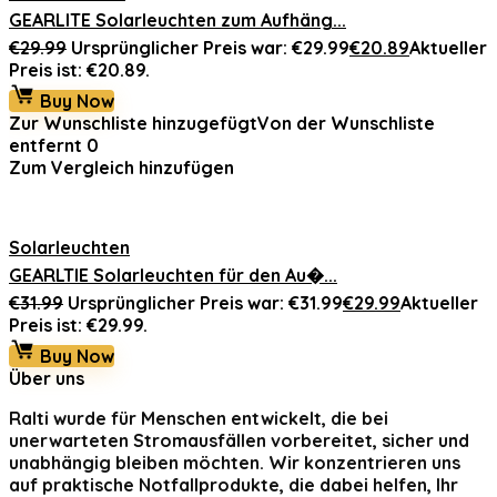
GEARLITE Solarleuchten zum Aufhäng...
€
29.99
Ursprünglicher Preis war: €29.99
€
20.89
Aktueller
Preis ist: €20.89.
Buy Now
Zur Wunschliste hinzugefügt
Von der Wunschliste
entfernt
0
Zum Vergleich hinzufügen
Solarleuchten
GEARLTIE Solarleuchten für den Au�...
€
31.99
Ursprünglicher Preis war: €31.99
€
29.99
Aktueller
Preis ist: €29.99.
Buy Now
Über uns
Ralti
wurde für Menschen entwickelt, die bei
unerwarteten Stromausfällen vorbereitet, sicher und
unabhängig bleiben möchten. Wir konzentrieren uns
auf praktische Notfallprodukte, die dabei helfen, Ihr