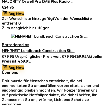
MAJORITY Orwell Pro DAB Plus Radio ...
€
24.95
Buy Now
Zur Wunschliste hinzugefügt
Von der Wunschliste
entfernt
0
Zum Vergleich hinzufügen
Batterieradios
MEHRHEIT Landbeach Construction Sit...
€
79.95
Ursprünglicher Preis war: €79.95
€
69.95
Aktueller
Preis ist: €69.95.
Buy Now
Über uns
Ralti
wurde für Menschen entwickelt, die bei
unerwarteten Stromausfällen vorbereitet, sicher und
unabhängig bleiben möchten. Wir konzentrieren uns
auf praktische Notfallprodukte, die dabei helfen, Ihr
Zuhause mit Strom, Wärme, Licht und Schutz zu
versorgen.