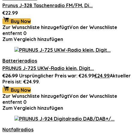
Prunus J-328 Taschenradio FM/FM, Di...
€
22.99
Buy Now
Zur Wunschliste hinzugefügt
Von der Wunschliste
entfernt
0
Zum Vergleich hinzufügen
Batterieradios
PRUNUS J-725 UKW-Radio klein, Digit...
€
26.99
Ursprünglicher Preis war: €26.99
€
24.99
Aktueller
Preis ist: €24.99.
Buy Now
Zur Wunschliste hinzugefügt
Von der Wunschliste
entfernt
0
Zum Vergleich hinzufügen
Notfallradios