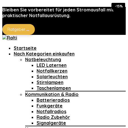
-20%
-19%
-15%
-8%
-7%
-7%
Bleiben Sie vorbereitet für jeden Stromausfall mit
praktischer Notfallausrüstung.
→
Ratgeber
Startseite
Nach Kategorien einkaufen
Notbeleuchtung
LED Laternen
Notfallkerzen
Solarleuchten
Stirnlampen
Taschenlampen
Kommunikation & Radio
Batterieradios
Funkgeräte
Notfallradios
Radio Zubehör
Signalgeräte