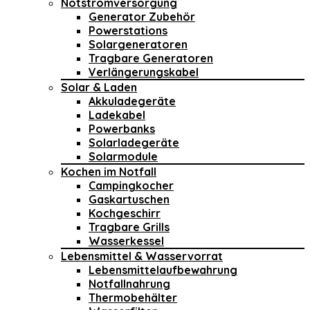
Notstromversorgung
Generator Zubehör
Powerstations
Solargeneratoren
Tragbare Generatoren
Verlängerungskabel
Solar & Laden
Akkuladegeräte
Ladekabel
Powerbanks
Solarladegeräte
Solarmodule
Kochen im Notfall
Campingkocher
Gaskartuschen
Kochgeschirr
Tragbare Grills
Wasserkessel
Lebensmittel & Wasservorrat
Lebensmittelaufbewahrung
Notfallnahrung
Thermobehälter