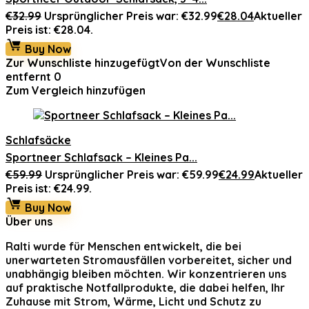
€
32.99
Ursprünglicher Preis war: €32.99
€
28.04
Aktueller
Preis ist: €28.04.
Buy Now
Zur Wunschliste hinzugefügt
Von der Wunschliste
entfernt
0
Zum Vergleich hinzufügen
Schlafsäcke
Sportneer Schlafsack – Kleines Pa...
€
59.99
Ursprünglicher Preis war: €59.99
€
24.99
Aktueller
Preis ist: €24.99.
Buy Now
Über uns
Ralti
wurde für Menschen entwickelt, die bei
unerwarteten Stromausfällen vorbereitet, sicher und
unabhängig bleiben möchten. Wir konzentrieren uns
auf praktische Notfallprodukte, die dabei helfen, Ihr
Zuhause mit Strom, Wärme, Licht und Schutz zu