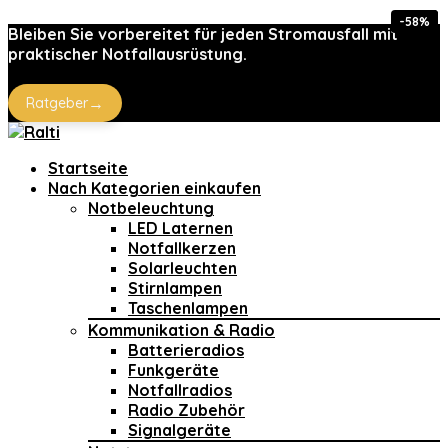
-58%
-14%
-15%
Bleiben Sie vorbereitet für jeden Stromausfall mit
praktischer Notfallausrüstung.
→
Ratgeber
Startseite
Nach Kategorien einkaufen
Notbeleuchtung
LED Laternen
Notfallkerzen
Solarleuchten
Stirnlampen
Taschenlampen
Kommunikation & Radio
Batterieradios
Funkgeräte
Notfallradios
Radio Zubehör
Signalgeräte