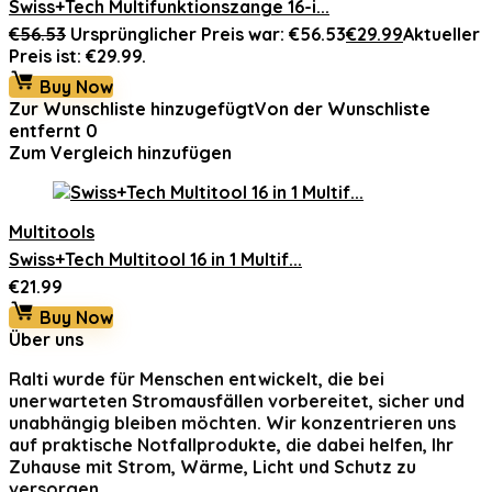
Swiss+Tech Multifunktionszange 16-i...
€
56.53
Ursprünglicher Preis war: €56.53
€
29.99
Aktueller
Preis ist: €29.99.
Buy Now
Zur Wunschliste hinzugefügt
Von der Wunschliste
entfernt
0
Zum Vergleich hinzufügen
Multitools
Swiss+Tech Multitool 16 in 1 Multif...
€
21.99
Buy Now
Über uns
Ralti
wurde für Menschen entwickelt, die bei
unerwarteten Stromausfällen vorbereitet, sicher und
unabhängig bleiben möchten. Wir konzentrieren uns
auf praktische Notfallprodukte, die dabei helfen, Ihr
Zuhause mit Strom, Wärme, Licht und Schutz zu
versorgen.