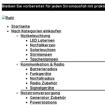
Bleiben Sie vorbereitet für jeden Stromausfall mit prakt
Startseite
Nach Kategorien einkaufen
Notbeleuchtung
LED Laternen
Notfallkerzen
Solarleuchten
Stirnlampen
Taschenlampen
Kommunikation & Radio
Batterieradios
Funkgeräte
Notfallradios
Radio Zubehör
Signalgeräte
Notstromversorgung
Generator Zubehör
Powerstations