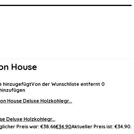
ton House
e hinzugefügt
Von der Wunschliste entfernt
0
hinzufügen
se Deluxe Holzkohlegr...
licher Preis war: €38.66
€
34.90
Aktueller Preis ist: €34.90.