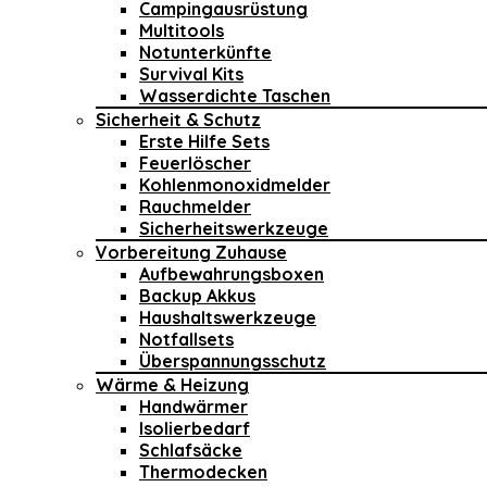
Campingausrüstung
Multitools
Notunterkünfte
Survival Kits
Wasserdichte Taschen
Sicherheit & Schutz
Erste Hilfe Sets
Feuerlöscher
Kohlenmonoxidmelder
Rauchmelder
Sicherheitswerkzeuge
Vorbereitung Zuhause
Aufbewahrungsboxen
Backup Akkus
Haushaltswerkzeuge
Notfallsets
Überspannungsschutz
Wärme & Heizung
Handwärmer
Isolierbedarf
Schlafsäcke
Thermodecken