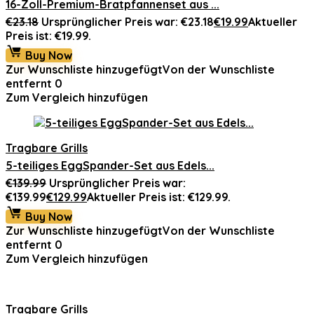
16-Zoll-Premium-Bratpfannenset aus ...
€
23.18
Ursprünglicher Preis war: €23.18
€
19.99
Aktueller
Preis ist: €19.99.
Buy Now
Zur Wunschliste hinzugefügt
Von der Wunschliste
entfernt
0
Zum Vergleich hinzufügen
Tragbare Grills
5-teiliges EggSpander-Set aus Edels...
€
139.99
Ursprünglicher Preis war:
€139.99
€
129.99
Aktueller Preis ist: €129.99.
Buy Now
Zur Wunschliste hinzugefügt
Von der Wunschliste
entfernt
0
Zum Vergleich hinzufügen
Tragbare Grills