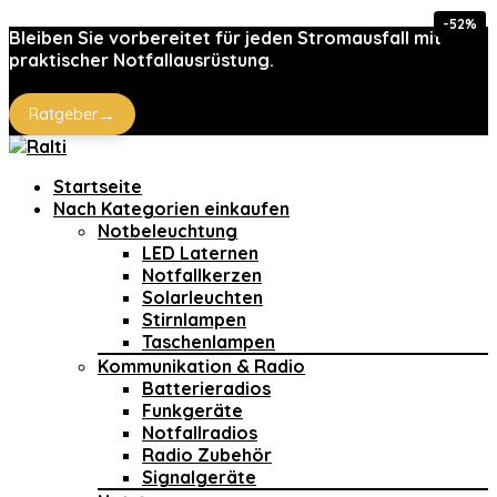
-52%
-14%
-7%
Bleiben Sie vorbereitet für jeden Stromausfall mit
praktischer Notfallausrüstung.
→
Ratgeber
Startseite
Nach Kategorien einkaufen
Notbeleuchtung
LED Laternen
Notfallkerzen
Solarleuchten
Stirnlampen
Taschenlampen
Kommunikation & Radio
Batterieradios
Funkgeräte
Notfallradios
Radio Zubehör
Signalgeräte