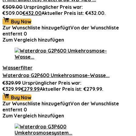
€
509.00
Ursprünglicher Preis war:
€509.00
€
432.00
Aktueller Preis ist: €432.00.
Buy Now
Zur Wunschliste hinzugefügt
Von der Wunschliste
entfernt
0
Zum Vergleich hinzufügen
Wasserfilter
Waterdrop G2P600 Umkehrosmose-Wasse...
€
329.99
Ursprünglicher Preis war:
€329.99
€
279.99
Aktueller Preis ist: €279.99.
Buy Now
Zur Wunschliste hinzugefügt
Von der Wunschliste
entfernt
0
Zum Vergleich hinzufügen