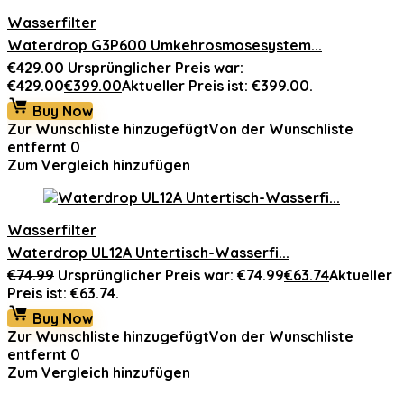
Wasserfilter
Waterdrop G3P600 Umkehrosmosesystem...
€
429.00
Ursprünglicher Preis war:
€429.00
€
399.00
Aktueller Preis ist: €399.00.
Buy Now
Zur Wunschliste hinzugefügt
Von der Wunschliste
entfernt
0
Zum Vergleich hinzufügen
Wasserfilter
Waterdrop UL12A Untertisch-Wasserfi...
€
74.99
Ursprünglicher Preis war: €74.99
€
63.74
Aktueller
Preis ist: €63.74.
Buy Now
Zur Wunschliste hinzugefügt
Von der Wunschliste
entfernt
0
Zum Vergleich hinzufügen