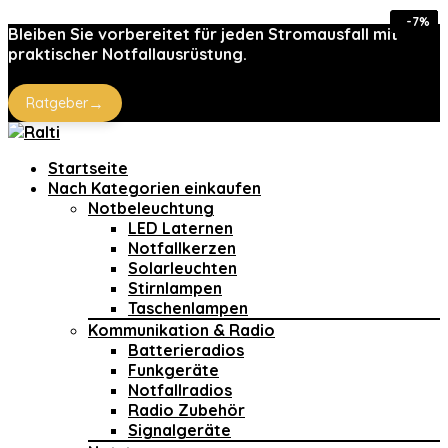
-30%
-40%
-10%
-15%
-15%
-15%
-21%
-7%
-7%
Bleiben Sie vorbereitet für jeden Stromausfall mit
praktischer Notfallausrüstung.
→
Ratgeber
Startseite
Nach Kategorien einkaufen
Notbeleuchtung
LED Laternen
Notfallkerzen
Solarleuchten
Stirnlampen
Taschenlampen
Kommunikation & Radio
Batterieradios
Funkgeräte
Notfallradios
Radio Zubehör
Signalgeräte