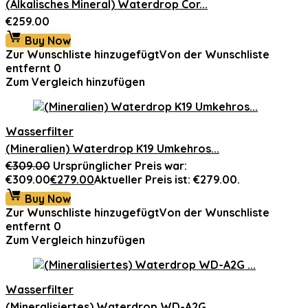
(Alkalisches Mineral) Waterdrop Cor...
€
259.00
Buy Now
Zur Wunschliste hinzugefügt
Von der Wunschliste
entfernt
0
Zum Vergleich hinzufügen
Wasserfilter
(Mineralien) Waterdrop K19 Umkehros...
€
309.00
Ursprünglicher Preis war:
€309.00
€
279.00
Aktueller Preis ist: €279.00.
Buy Now
Zur Wunschliste hinzugefügt
Von der Wunschliste
entfernt
0
Zum Vergleich hinzufügen
Wasserfilter
(Mineralisiertes) Waterdrop WD-A2G ...