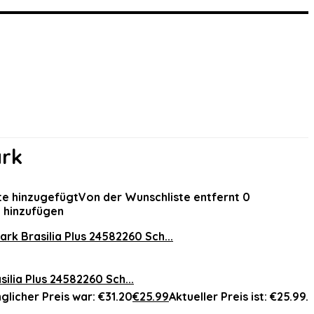
rk
te hinzugefügt
Von der Wunschliste entfernt
0
 hinzufügen
lia Plus 24582260 Sch...
glicher Preis war: €31.20
€
25.99
Aktueller Preis ist: €25.99.