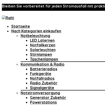
Bleiben Sie vorbereitet für jeden Stromausfall mit prakt
Startseite
Nach Kategorien einkaufen
Notbeleuchtung
LED Laternen
Notfallkerzen
Solarleuchten
Stirnlampen
Taschenlampen
Kommunikation & Radio
Batterieradios
Funkgeräte
Notfallradios
Radio Zubehör
Signalgeräte
Notstromversorgung
Generator Zubehör
Powerstations