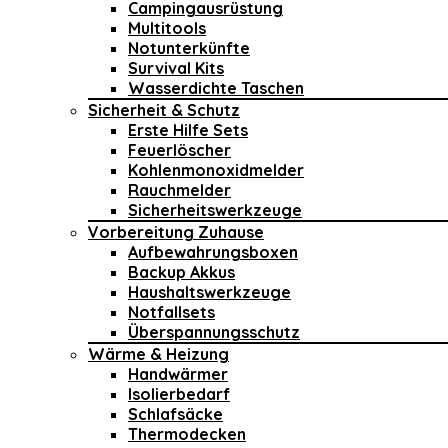
Campingausrüstung
Multitools
Notunterkünfte
Survival Kits
Wasserdichte Taschen
Sicherheit & Schutz
Erste Hilfe Sets
Feuerlöscher
Kohlenmonoxidmelder
Rauchmelder
Sicherheitswerkzeuge
Vorbereitung Zuhause
Aufbewahrungsboxen
Backup Akkus
Haushaltswerkzeuge
Notfallsets
Überspannungsschutz
Wärme & Heizung
Handwärmer
Isolierbedarf
Schlafsäcke
Thermodecken