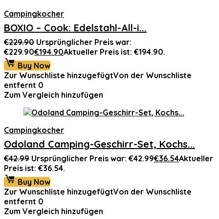
Campingkocher
BOXIO – Cook: Edelstahl-All-i...
€
229.90
Ursprünglicher Preis war:
€229.90
€
194.90
Aktueller Preis ist: €194.90.
Buy Now
Zur Wunschliste hinzugefügt
Von der Wunschliste
entfernt
0
Zum Vergleich hinzufügen
Campingkocher
Odoland Camping-Geschirr-Set, Kochs...
€
42.99
Ursprünglicher Preis war: €42.99
€
36.54
Aktueller
Preis ist: €36.54.
Buy Now
Zur Wunschliste hinzugefügt
Von der Wunschliste
entfernt
0
Zum Vergleich hinzufügen