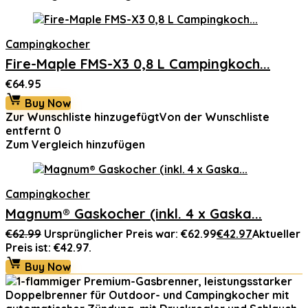
Campingkocher
Fire-Maple FMS-X3 0,8 L Campingkoch...
€
64.95
Buy Now
Zur Wunschliste hinzugefügt
Von der Wunschliste
entfernt
0
Zum Vergleich hinzufügen
Campingkocher
Magnum® Gaskocher (inkl. 4 x Gaska...
€
62.99
Ursprünglicher Preis war: €62.99
€
42.97
Aktueller
Preis ist: €42.97.
Buy Now