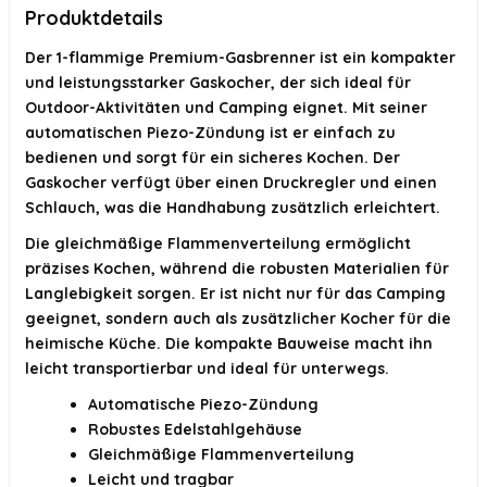
Produktdetails
KI-generiert aus verfügbaren Produktinformationen. Prüfen Sie Details
Der 1-flammige Premium-Gasbrenner ist ein kompakter
immer im offiziellen Angebot.
und leistungsstarker Gaskocher, der sich ideal für
Outdoor-Aktivitäten und Camping eignet. Mit seiner
automatischen Piezo-Zündung ist er einfach zu
bedienen und sorgt für ein sicheres Kochen. Der
Gaskocher verfügt über einen Druckregler und einen
Schlauch, was die Handhabung zusätzlich erleichtert.
Die gleichmäßige Flammenverteilung ermöglicht
präzises Kochen, während die robusten Materialien für
Langlebigkeit sorgen. Er ist nicht nur für das Camping
geeignet, sondern auch als zusätzlicher Kocher für die
heimische Küche. Die kompakte Bauweise macht ihn
leicht transportierbar und ideal für unterwegs.
Automatische Piezo-Zündung
Robustes Edelstahlgehäuse
Gleichmäßige Flammenverteilung
Leicht und tragbar