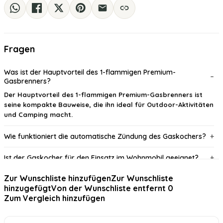
Fragen
Was ist der Hauptvorteil des 1-flammigen Premium-
Gasbrenners?
Der Hauptvorteil des 1-flammigen Premium-Gasbrenners ist
seine kompakte Bauweise, die ihn ideal für Outdoor-Aktivitäten
und Camping macht.
Wie funktioniert die automatische Zündung des Gaskochers?
Ist der Gaskocher für den Einsatz im Wohnmobil geeignet?
Zur Wunschliste hinzufügen
Zur Wunschliste
Welche Materialien wurden für den Gaskocher verwendet?
hinzugefügt
Von der Wunschliste entfernt
0
Zum Vergleich hinzufügen
Wie viele Kochzonen bietet der Gaskocher?
Wird ein Druckregler und Schlauch mitgeliefert?