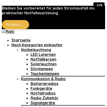
-32%
-15%
-15%
-5%
Bleiben Sie vorbereitet für jeden Stromausfall mit
praktischer Notfallausrüstung.
→
Ratgeber
Startseite
Nach Kategorien einkaufen
Notbeleuchtung
LED Laternen
Notfallkerzen
Solarleuchten
Stirnlampen
Taschenlampen
Kommunikation & Radio
Batterieradios
Funkgeräte
Notfallradios
Radio Zubehör
Signalgeräte