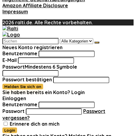
Amazon Affiliate Disclosure
Impressum
2026 ralti.de. Alle Rechte vorbehalten.
Search
for:
Neues Konto registrieren
Benutzername
E-Mail
Passwort
Mindestens 6 Symbole
Passwort bestätigen
Melden Sie sich an
Sie haben bereits ein Konto?
Login
Einloggen
Benutzername
Passwort
Passwort
vergessen?
Erinnere dich an mich
Login