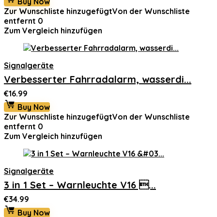
Buy Now
war:
ist:
Zur Wunschliste hinzugefügt
Von der Wunschliste
€114.99
€88.86.
entfernt
0
Zum Vergleich hinzufügen
Signalgeräte
Verbesserter Fahrradalarm, wasserdi...
€
16.99
Buy Now
Zur Wunschliste hinzugefügt
Von der Wunschliste
entfernt
0
Zum Vergleich hinzufügen
Signalgeräte
3 in 1 Set – Warnleuchte V16 ...
€
34.99
Buy Now