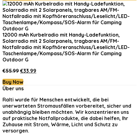
12000 mAh Kurbelradio mit Handy-Ladefunktion,
Solarradio mit 2 Solarpanels, tragbares AM/FM-
Notfallradio mit Kopfhöreranschluss/Leselicht/LED-
Taschenlampe/Kompass/SOS-Alarm für Camping
Outdoor G
Ursprünglicher
Aktueller
€
55.99
€
33.99
Preis
Preis
Buy Now
war:
ist:
Über uns
€55.99
€33.99.
Ralti
wurde für Menschen entwickelt, die bei
unerwarteten Stromausfällen vorbereitet, sicher und
unabhängig bleiben möchten. Wir konzentrieren uns
auf praktische Notfallprodukte, die dabei helfen, Ihr
Zuhause mit Strom, Wärme, Licht und Schutz zu
versorgen.