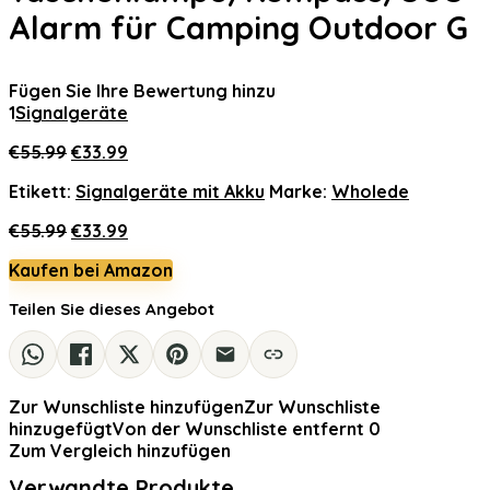
Alarm für Camping Outdoor G
Fügen Sie Ihre Bewertung hinzu
1
Signalgeräte
Ursprünglicher
Aktueller
€
55.99
€
33.99
Preis
Preis
Etikett:
Signalgeräte mit Akku
Marke:
Wholede
war:
ist:
€55.99
€33.99.
Ursprünglicher
Aktueller
€
55.99
€
33.99
Preis
Preis
Kaufen bei Amazon
war:
ist:
€55.99
€33.99.
Teilen Sie dieses Angebot
Zur Wunschliste hinzufügen
Zur Wunschliste
hinzugefügt
Von der Wunschliste entfernt
0
Zum Vergleich hinzufügen
Verwandte Produkte