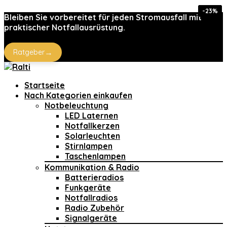
-39%
-39%
-68%
-23%
-8%
Bleiben Sie vorbereitet für jeden Stromausfall mit
praktischer Notfallausrüstung.
→
Ratgeber
Startseite
Nach Kategorien einkaufen
Notbeleuchtung
LED Laternen
Notfallkerzen
Solarleuchten
Stirnlampen
Taschenlampen
Kommunikation & Radio
Batterieradios
Funkgeräte
Notfallradios
Radio Zubehör
Signalgeräte