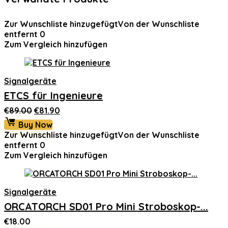
Zur Wunschliste hinzugefügt
Von der Wunschliste
entfernt
0
Zum Vergleich hinzufügen
Signalgeräte
ETCS für Ingenieure
Ursprünglicher
Aktueller
€
89.00
€
81.90
Preis
Preis
Buy Now
war:
ist:
Zur Wunschliste hinzugefügt
Von der Wunschliste
€89.00
€81.90.
entfernt
0
Zum Vergleich hinzufügen
Signalgeräte
ORCATORCH SD01 Pro Mini Stroboskop-...
€
18.00