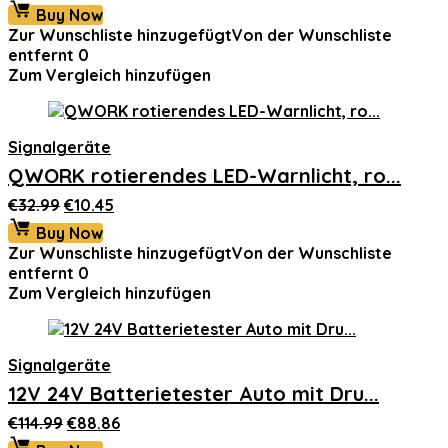
Buy Now
Zur Wunschliste hinzugefügt
Von der Wunschliste
entfernt
0
Zum Vergleich hinzufügen
Signalgeräte
QWORK rotierendes LED-Warnlicht, ro...
Ursprünglicher
Aktueller
€
32.99
€
10.45
Preis
Preis
Buy Now
war:
ist:
Zur Wunschliste hinzugefügt
Von der Wunschliste
€32.99
€10.45.
entfernt
0
Zum Vergleich hinzufügen
Signalgeräte
12V 24V Batterietester Auto mit Dru...
Ursprünglicher
Aktueller
€
114.99
€
88.86
Preis
Preis