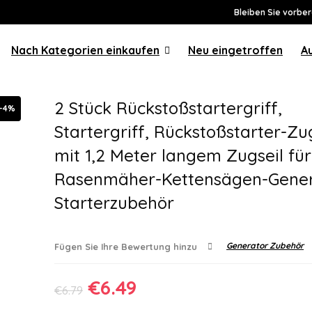
Bleiben Sie vorber
Nach Kategorien einkaufen
Neu eingetroffen
A
2 Stück Rückstoßstartergriff,
-4%
Startergriff, Rückstoßstarter-Zu
mit 1,2 Meter langem Zugseil für
Rasenmäher-Kettensägen-Gener
Starterzubehör
Generator Zubehör
Fügen Sie Ihre Bewertung hinzu
Ursprünglicher
Aktueller
€
6.49
€
6.79
Preis
Preis