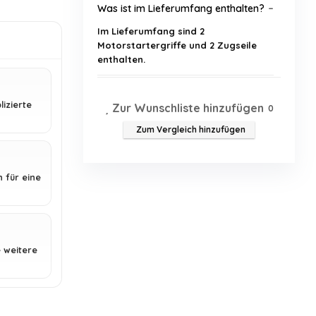
Was ist im Lieferumfang enthalten?
Im Lieferumfang sind 2
n
Motorstartergriffe und 2 Zugseile
enthalten.
Welche Materialien werden für den
lizierte
Zur Wunschliste hinzufügen
0
Rückstoßstartergriff verwendet?
Zum Vergleich hinzufügen
Wie lang ist das Zugseil?
 für eine
Für welche Geräte ist der
Rückstoßstartergriff geeignet?
Wie groß ist der Motorstartergriff?
 weitere
Ist die Montage des Startergriffs
kompliziert?