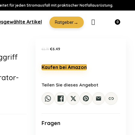
eitet für jeden Stromausfall mit praktischer Notfallausrüstung.
-4%
usgewählte Artikel
→
Ratgeber
0
Ursprünglicher
Aktueller
€
6.49
€
6.79
ggriff
Preis
Preis
war:
ist:
Kaufen bei Amazon
€6.79
€6.49.
ator-
Teilen Sie dieses Angebot
Fragen