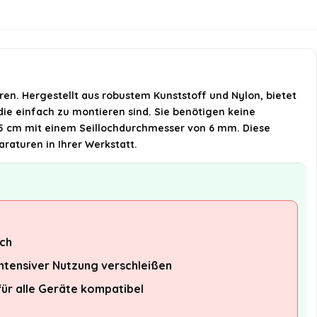
KI-generiert aus verfügbaren
Produktinformationen. Prüfen Sie Details
immer im offiziellen Angebot.
en. Hergestellt aus robustem Kunststoff und Nylon, bietet
die einfach zu montieren sind. Sie benötigen keine
x 5 cm mit einem Seillochdurchmesser von 6 mm. Diese
raturen in Ihrer Werkstatt.
ich
intensiver Nutzung verschleißen
für alle Geräte kompatibel