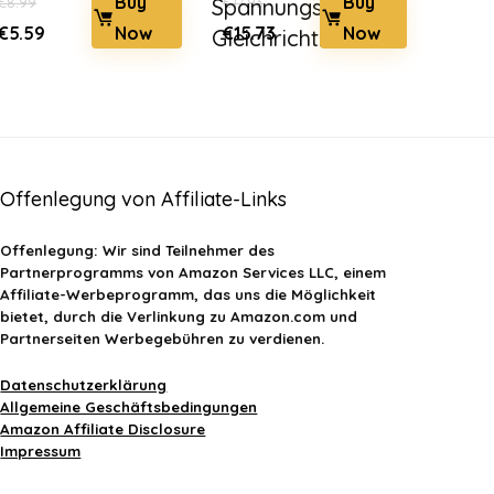
Buy
Buy
€
8.99
Spannungsregler-
€
17.93
Ursprünglicher
Aktueller
Ursprünglicher
Aktueller
Now
Now
€
5.59
€
15.73
Gleichricht...
Preis
Preis
Preis
Preis
war:
ist:
war:
ist:
€8.99
€5.59.
€17.93
€15.73.
Offenlegung von Affiliate-Links
Offenlegung:
Wir sind Teilnehmer des
Partnerprogramms von Amazon Services LLC, einem
Affiliate-Werbeprogramm, das uns die Möglichkeit
bietet, durch die Verlinkung zu Amazon.com und
Partnerseiten Werbegebühren zu verdienen.
Datenschutzerklärung
Allgemeine Geschäftsbedingungen
Amazon Affiliate Disclosure
Impressum