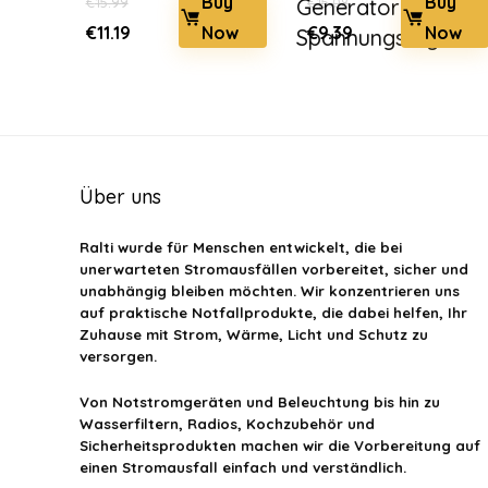
Buy
Buy
€
15.99
Generator-
€
15.08
Ursprünglicher
Aktueller
Ursprünglicher
Aktueller
Now
Now
€
11.19
€
9.39
Spannungsreg...
Preis
Preis
Preis
Preis
war:
ist:
war:
ist:
€15.99
€11.19.
€15.08
€9.39.
Über uns
Ralti
wurde für Menschen entwickelt, die bei
unerwarteten Stromausfällen vorbereitet, sicher und
unabhängig bleiben möchten. Wir konzentrieren uns
auf praktische Notfallprodukte, die dabei helfen, Ihr
Zuhause mit Strom, Wärme, Licht und Schutz zu
versorgen.
Von Notstromgeräten und Beleuchtung bis hin zu
Wasserfiltern, Radios, Kochzubehör und
Sicherheitsprodukten machen wir die Vorbereitung auf
einen Stromausfall einfach und verständlich.