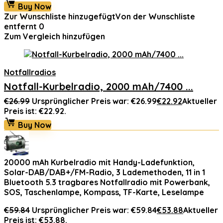
Buy Now
Zur Wunschliste hinzugefügt
Von der Wunschliste
entfernt
0
Zum Vergleich hinzufügen
Notfallradios
Notfall-Kurbelradio, 2000 mAh/7400 ...
€
26.99
Ursprünglicher Preis war: €26.99
€
22.92
Aktueller
Preis ist: €22.92.
Buy Now
20000 mAh Kurbelradio mit Handy-Ladefunktion,
Solar-DAB/DAB+/FM-Radio, 3 Lademethoden, 11 in 1
Bluetooth 5.3 tragbares Notfallradio mit Powerbank,
SOS, Taschenlampe, Kompass, TF-Karte, Leselampe
€
59.84
Ursprünglicher Preis war: €59.84
€
53.88
Aktueller
Preis ist: €53.88.