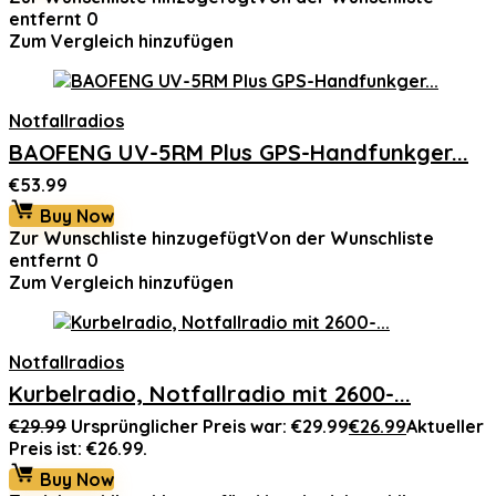
entfernt
0
Zum Vergleich hinzufügen
Notfallradios
BAOFENG UV-5RM Plus GPS-Handfunkger...
€
53.99
Buy Now
Zur Wunschliste hinzugefügt
Von der Wunschliste
entfernt
0
Zum Vergleich hinzufügen
Notfallradios
Kurbelradio, Notfallradio mit 2600-...
€
29.99
Ursprünglicher Preis war: €29.99
€
26.99
Aktueller
Preis ist: €26.99.
Buy Now