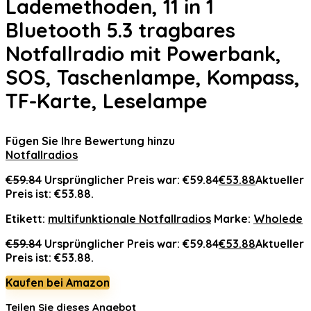
Lademethoden, 11 in 1
Bluetooth 5.3 tragbares
Notfallradio mit Powerbank,
SOS, Taschenlampe, Kompass,
TF-Karte, Leselampe
Fügen Sie Ihre Bewertung hinzu
Notfallradios
€
59.84
Ursprünglicher Preis war: €59.84
€
53.88
Aktueller
Preis ist: €53.88.
Etikett:
multifunktionale Notfallradios
Marke:
Wholede
€
59.84
Ursprünglicher Preis war: €59.84
€
53.88
Aktueller
Preis ist: €53.88.
Kaufen bei Amazon
Teilen Sie dieses Angebot