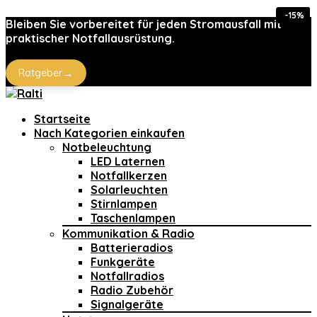
-30%
-10%
-10%
-10%
-10%
-15%
-15%
Bleiben Sie vorbereitet für jeden Stromausfall mit
praktischer Notfallausrüstung.
→
Ratgeber
Startseite
Nach Kategorien einkaufen
Notbeleuchtung
LED Laternen
Notfallkerzen
Solarleuchten
Stirnlampen
Taschenlampen
Kommunikation & Radio
Batterieradios
Funkgeräte
Notfallradios
Radio Zubehör
Signalgeräte