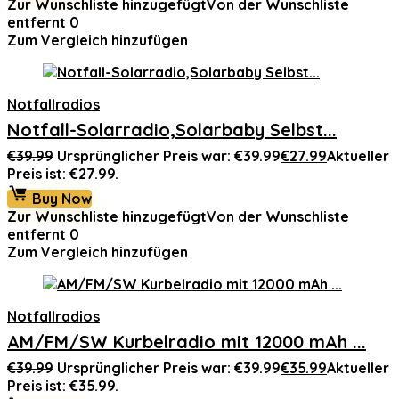
Zur Wunschliste hinzugefügt
Von der Wunschliste
entfernt
0
Zum Vergleich hinzufügen
Notfallradios
Notfall-Solarradio,Solarbaby Selbst...
€
39.99
Ursprünglicher Preis war: €39.99
€
27.99
Aktueller
Preis ist: €27.99.
Buy Now
Zur Wunschliste hinzugefügt
Von der Wunschliste
entfernt
0
Zum Vergleich hinzufügen
Notfallradios
AM/FM/SW Kurbelradio mit 12000 mAh ...
€
39.99
Ursprünglicher Preis war: €39.99
€
35.99
Aktueller
Preis ist: €35.99.