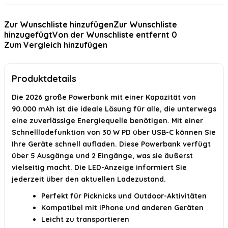
Ist die Powerbank mit iPhones kompatibel?
Zur Wunschliste hinzufügen
Zur Wunschliste
hinzugefügt
Von der Wunschliste entfernt
0
Hat die Powerbank eine LED-Anzeige?
Zum Vergleich hinzufügen
KI-generiert aus verfügbaren Produktinformationen. Prüfen Sie Details
immer im offiziellen Angebot.
Produktdetails
Die 2026 große Powerbank mit einer Kapazität von
90.000 mAh ist die ideale Lösung für alle, die unterwegs
eine zuverlässige Energiequelle benötigen. Mit einer
Schnellladefunktion von 30 W PD über USB-C können Sie
Ihre Geräte schnell aufladen. Diese Powerbank verfügt
über 5 Ausgänge und 2 Eingänge, was sie äußerst
vielseitig macht. Die LED-Anzeige informiert Sie
jederzeit über den aktuellen Ladezustand.
Perfekt für Picknicks und Outdoor-Aktivitäten
Kompatibel mit iPhone und anderen Geräten
Leicht zu transportieren