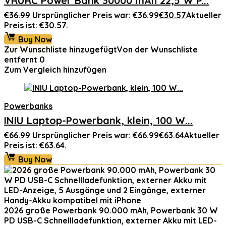
VRURC Power Bank 30000 mAh 22,5 W P...
€
36.99
Ursprünglicher Preis war: €36.99
€
30.57
Aktueller
Preis ist: €30.57.
Buy Now
Zur Wunschliste hinzugefügt
Von der Wunschliste
entfernt
0
Zum Vergleich hinzufügen
Powerbanks
INIU Laptop-Powerbank, klein, 100 W...
€
66.99
Ursprünglicher Preis war: €66.99
€
63.64
Aktueller
Preis ist: €63.64.
Buy Now
2026 große Powerbank 90.000 mAh, Powerbank 30 W
PD USB-C Schnellladefunktion, externer Akku mit LED-