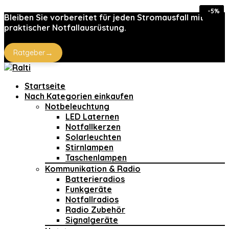
-20%
-20%
-28%
-33%
-41%
-17%
-7%
-5%
Bleiben Sie vorbereitet für jeden Stromausfall mit
praktischer Notfallausrüstung.
→
Ratgeber
Startseite
Nach Kategorien einkaufen
Notbeleuchtung
LED Laternen
Notfallkerzen
Solarleuchten
Stirnlampen
Taschenlampen
Kommunikation & Radio
Batterieradios
Funkgeräte
Notfallradios
Radio Zubehör
Signalgeräte