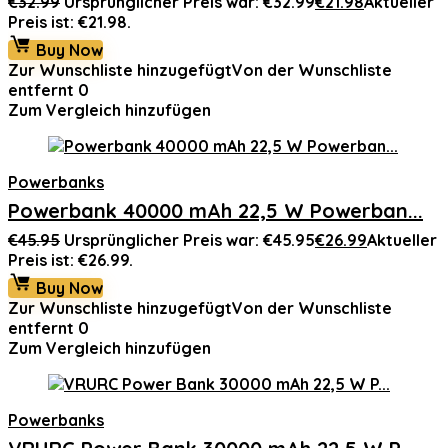
€
32.99
Ursprünglicher Preis war: €32.99
€
21.98
Aktueller
Preis ist: €21.98.
Buy Now
Zur Wunschliste hinzugefügt
Von der Wunschliste
entfernt
0
Zum Vergleich hinzufügen
Powerbanks
Powerbank 40000 mAh 22,5 W Powerban...
€
45.95
Ursprünglicher Preis war: €45.95
€
26.99
Aktueller
Preis ist: €26.99.
Buy Now
Zur Wunschliste hinzugefügt
Von der Wunschliste
entfernt
0
Zum Vergleich hinzufügen
Powerbanks