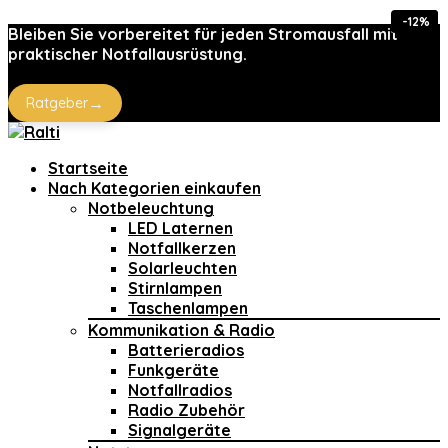
-63%
-12%
-12%
Bleiben Sie vorbereitet für jeden Stromausfall mit
praktischer Notfallausrüstung.
→
Ratgeber
Startseite
Nach Kategorien einkaufen
Notbeleuchtung
LED Laternen
Notfallkerzen
Solarleuchten
Stirnlampen
Taschenlampen
Kommunikation & Radio
Batterieradios
Funkgeräte
Notfallradios
Radio Zubehör
Signalgeräte