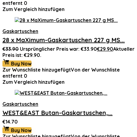
entfernt
0
Zum Vergleich hinzufügen
Gaskartuschen
28 x MaXimum-Gaskartuschen 227 g MS...
€
33.90
Ursprünglicher Preis war: €33.90
€
29.90
Aktueller
Preis ist: €29.90.
Buy Now
Zur Wunschliste hinzugefügt
Von der Wunschliste
entfernt
0
Zum Vergleich hinzufügen
Gaskartuschen
WEST&EAST Butan-Gaskartuschen,...
€
14.70
Buy Now
Zur Wunschliste hinzugefügt
Von der Wunschliste