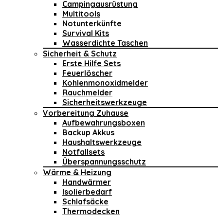
Campingausrüstung
Multitools
Notunterkünfte
Survival Kits
Wasserdichte Taschen
Sicherheit & Schutz
Erste Hilfe Sets
Feuerlöscher
Kohlenmonoxidmelder
Rauchmelder
Sicherheitswerkzeuge
Vorbereitung Zuhause
Aufbewahrungsboxen
Backup Akkus
Haushaltswerkzeuge
Notfallsets
Überspannungsschutz
Wärme & Heizung
Handwärmer
Isolierbedarf
Schlafsäcke
Thermodecken