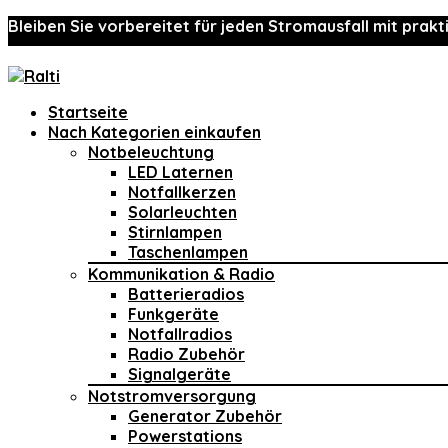
Bleiben Sie vorbereitet für jeden Stromausfall mit prakt
Startseite
Nach Kategorien einkaufen
Notbeleuchtung
LED Laternen
Notfallkerzen
Solarleuchten
Stirnlampen
Taschenlampen
Kommunikation & Radio
Batterieradios
Funkgeräte
Notfallradios
Radio Zubehör
Signalgeräte
Notstromversorgung
Generator Zubehör
Powerstations