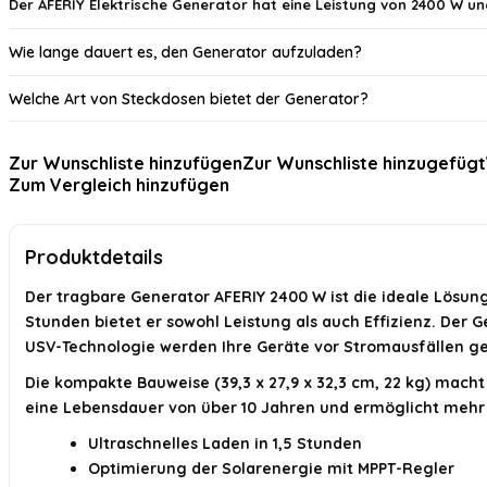
Der AFERIY Elektrische Generator hat eine Leistung von 2400 W un
Wie lange dauert es, den Generator aufzuladen?
Welche Art von Steckdosen bietet der Generator?
Wie viele Ausgänge hat der Generator?
Zur Wunschliste hinzufügen
Zur Wunschliste hinzugefügt
Zum Vergleich hinzufügen
Wie lange hält der LiFePO4-Akku?
Für welche Anwendungen ist der Generator geeignet?
Produktdetails
KI-generiert aus verfügbaren Produktinformationen. Prüfen Sie Details immer 
Der tragbare Generator AFERIY 2400 W ist die ideale Lösung
Stunden bietet er sowohl Leistung als auch Effizienz. Der
USV-Technologie werden Ihre Geräte vor Stromausfällen ge
Die kompakte Bauweise (39,3 x 27,9 x 32,3 cm, 22 kg) macht
eine Lebensdauer von über 10 Jahren und ermöglicht mehr a
Ultraschnelles Laden in 1,5 Stunden
Optimierung der Solarenergie mit MPPT-Regler