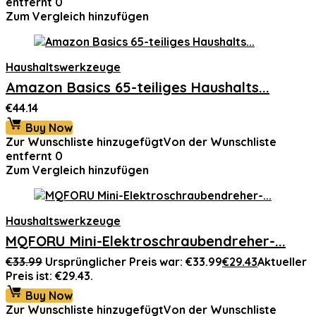
entfernt
0
Zum Vergleich hinzufügen
Haushaltswerkzeuge
Amazon Basics 65-teiliges Haushalts...
€
44.14
Buy Now
Zur Wunschliste hinzugefügt
Von der Wunschliste
entfernt
0
Zum Vergleich hinzufügen
Haushaltswerkzeuge
MQFORU Mini-Elektroschraubendreher-...
€
33.99
Ursprünglicher Preis war: €33.99
€
29.43
Aktueller
Preis ist: €29.43.
Buy Now
Zur Wunschliste hinzugefügt
Von der Wunschliste