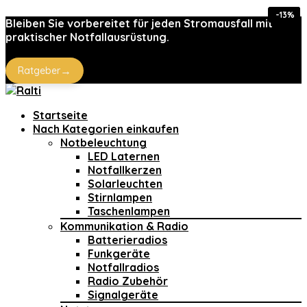
-43%
-43%
-15%
-13%
-5%
Bleiben Sie vorbereitet für jeden Stromausfall mit
praktischer Notfallausrüstung.
→
Ratgeber
Startseite
Nach Kategorien einkaufen
Notbeleuchtung
LED Laternen
Notfallkerzen
Solarleuchten
Stirnlampen
Taschenlampen
Kommunikation & Radio
Batterieradios
Funkgeräte
Notfallradios
Radio Zubehör
Signalgeräte