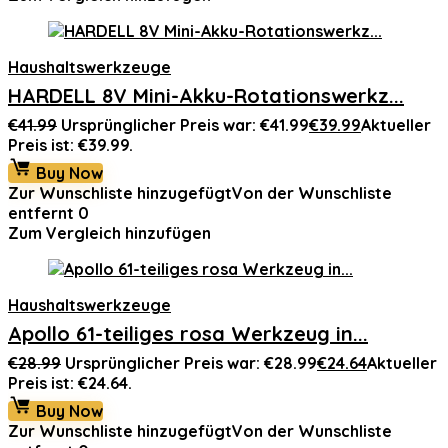
Haushaltswerkzeuge
HARDELL 8V Mini-Akku-Rotationswerkz...
€
41.99
Ursprünglicher Preis war: €41.99
€
39.99
Aktueller
Preis ist: €39.99.
Buy Now
Zur Wunschliste hinzugefügt
Von der Wunschliste
entfernt
0
Zum Vergleich hinzufügen
Haushaltswerkzeuge
Apollo 61-teiliges rosa Werkzeug in...
€
28.99
Ursprünglicher Preis war: €28.99
€
24.64
Aktueller
Preis ist: €24.64.
Buy Now
Zur Wunschliste hinzugefügt
Von der Wunschliste