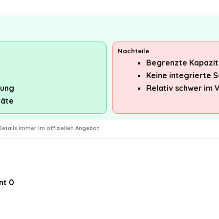
Nachteile
Begrenzte Kapazitä
Keine integrierte
zung
Relativ schwer im 
räte
etails immer im offiziellen Angebot.
nt
0