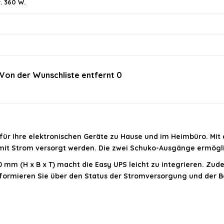
. 360 W.
t?
Von der Wunschliste entfernt
0
im offiziellen Angebot.
für Ihre elektronischen Geräte zu Hause und im Heimbüro. Mit 
n mit Strom versorgt werden. Die zwei Schuko-Ausgänge ermögl
mm (H x B x T) macht die Easy UPS leicht zu integrieren. Zud
formieren Sie über den Status der Stromversorgung und der Ba