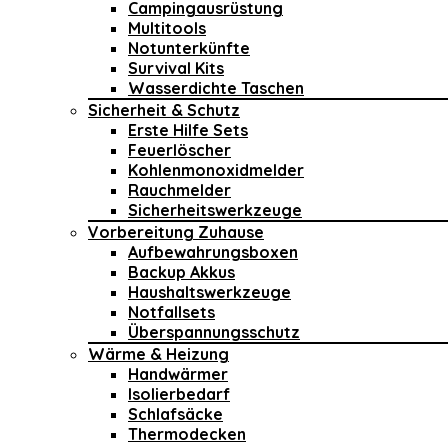
Campingausrüstung
Multitools
Notunterkünfte
Survival Kits
Wasserdichte Taschen
Sicherheit & Schutz
Erste Hilfe Sets
Feuerlöscher
Kohlenmonoxidmelder
Rauchmelder
Sicherheitswerkzeuge
Vorbereitung Zuhause
Aufbewahrungsboxen
Backup Akkus
Haushaltswerkzeuge
Notfallsets
Überspannungsschutz
Wärme & Heizung
Handwärmer
Isolierbedarf
Schlafsäcke
Thermodecken