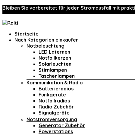
Bleiben Sie vorbereitet für jeden Stromausfall mit prakt
Startseite
Nach Kategorien einkaufen
Notbeleuchtung
LED Laternen
Notfallkerzen
Solarleuchten
Stirnlampen
Taschenlampen
Kommunikation & Radio
Batterieradios
Funkgeräte
Notfallradios
Radio Zubehör
Signalgeräte
Notstromversorgung
Generator Zubehör
Powerstations