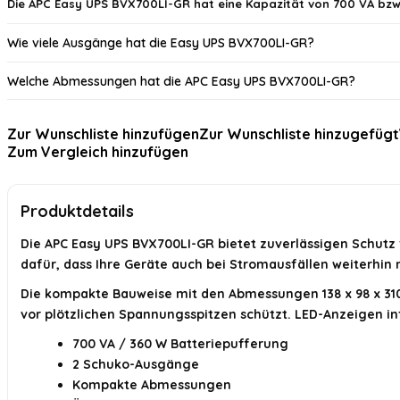
Die APC Easy UPS BVX700LI-GR hat eine Kapazität von 700 VA bzw
Wie viele Ausgänge hat die Easy UPS BVX700LI-GR?
Welche Abmessungen hat die APC Easy UPS BVX700LI-GR?
Für welchen Einsatzbereich ist die Easy UPS BVX700LI-GR geeigne
Zur Wunschliste hinzufügen
Zur Wunschliste hinzugefügt
Zum Vergleich hinzufügen
Bietet die APC Easy UPS BVX700LI-GR Überspannungsschutz?
Hat die Easy UPS BVX700LI-GR eine Backup-Batterie?
Produktdetails
KI-generiert aus verfügbaren Produktinformationen. Prüfen Sie Details immer 
Die APC Easy UPS BVX700LI-GR bietet zuverlässigen Schutz 
dafür, dass Ihre Geräte auch bei Stromausfällen weiterhi
Die kompakte Bauweise mit den Abmessungen 138 x 98 x 310 
vor plötzlichen Spannungsspitzen schützt. LED-Anzeigen in
700 VA / 360 W Batteriepufferung
2 Schuko-Ausgänge
Kompakte Abmessungen