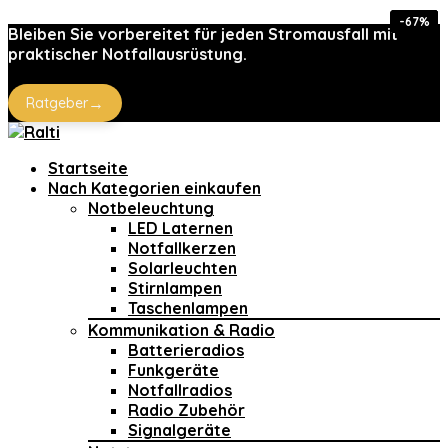
-30%
-30%
-38%
-54%
-67%
-10%
Bleiben Sie vorbereitet für jeden Stromausfall mit
praktischer Notfallausrüstung.
→
Ratgeber
Startseite
Nach Kategorien einkaufen
Notbeleuchtung
LED Laternen
Notfallkerzen
Solarleuchten
Stirnlampen
Taschenlampen
Kommunikation & Radio
Batterieradios
Funkgeräte
Notfallradios
Radio Zubehör
Signalgeräte