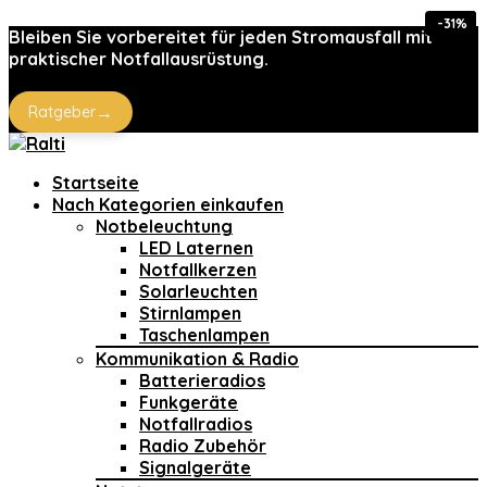
-54%
-41%
-16%
-31%
Bleiben Sie vorbereitet für jeden Stromausfall mit
praktischer Notfallausrüstung.
→
Ratgeber
Startseite
Nach Kategorien einkaufen
Notbeleuchtung
LED Laternen
Notfallkerzen
Solarleuchten
Stirnlampen
Taschenlampen
Kommunikation & Radio
Batterieradios
Funkgeräte
Notfallradios
Radio Zubehör
Signalgeräte