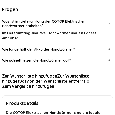
Fragen
Was ist im Lieferumfang der COTOP Elektrischen
Handwärmer enthalten?
Im Lieferumfang sind zwei Handwärmer und ein Ladeetui
enthalten.
Wie lange hält der Akku der Handwärmer?
Wie schnell heizen die Handwärmer auf?
Welche Temperaturstufen bieten die Handwärmer?
Zur Wunschliste hinzufügen
Zur Wunschliste
hinzugefügt
Von der Wunschliste entfernt
0
Sind die Handwärmer tragbar?
Zum Vergleich hinzufügen
Für welche Aktivitäten sind die Handwärmer geeignet?
Produktdetails
KI-generiert aus verfügbaren Produktinformationen. Prüfen Sie Details
immer im offiziellen Angebot.
Die COTOP Elektrischen Handwärmer sind die ideale