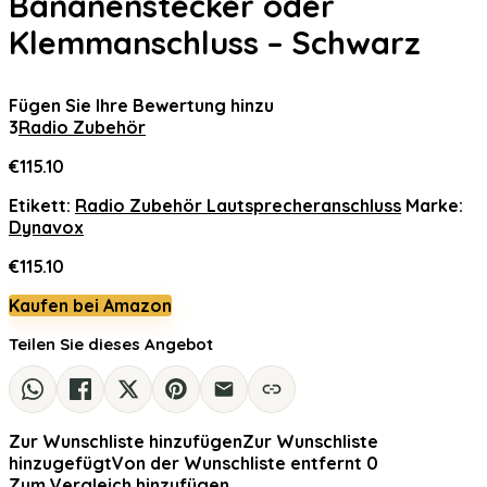
Bananenstecker oder
Klemmanschluss – Schwarz
Fügen Sie Ihre Bewertung hinzu
3
Radio Zubehör
€
115.10
Etikett:
Radio Zubehör Lautsprecheranschluss
Marke:
Dynavox
€
115.10
Kaufen bei Amazon
Teilen Sie dieses Angebot
Zur Wunschliste hinzufügen
Zur Wunschliste
hinzugefügt
Von der Wunschliste entfernt
0
Zum Vergleich hinzufügen