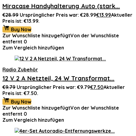
Miracase Handyhalterung Auto (stark...
€
28.99
Ursprünglicher Preis war: €28.99
€
13.99
Aktueller
Preis ist: €13.99.
Buy Now
Zur Wunschliste hinzugefügt
Von der Wunschliste
entfernt
0
Zum Vergleich hinzufügen
Radio Zubehör
12 V 2 A Netzteil, 24 W Transformat...
€
9.79
Ursprünglicher Preis war: €9.79
€
7.50
Aktueller
Preis ist: €7.50.
Buy Now
Zur Wunschliste hinzugefügt
Von der Wunschliste
entfernt
0
Zum Vergleich hinzufügen