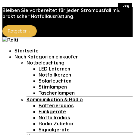
-52%
-23%
-18%
-4%
-7%
Bleiben Sie vorbereitet für jeden Stromausfall mit
praktischer Notfallausrüstung.
→
Ratgeber
Startseite
Nach Kategorien einkaufen
Notbeleuchtung
LED Laternen
Notfallkerzen
Solarleuchten
Stirnlampen
Taschenlampen
Kommunikation & Radio
Batterieradios
Funkgeräte
Notfallradios
Radio Zubehör
Signalgeräte