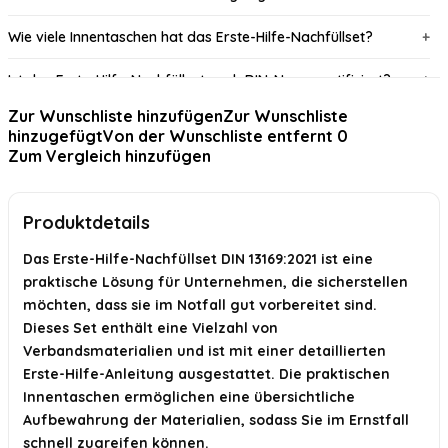
Wie viele Innentaschen hat das Erste-Hilfe-Nachfüllset?
Ist das Erste-Hilfe-Nachfüllset nach DIN-Norm zertifiziert?
Zur Wunschliste hinzufügen
Zur Wunschliste
Kann ich das Set auch für private Zwecke verwenden?
hinzugefügt
Von der Wunschliste entfernt
0
Zum Vergleich hinzufügen
Wo kann ich das Erste-Hilfe-Nachfüllset kaufen?
KI-generiert aus verfügbaren Produktinformationen. Prüfen Sie Details
Produktdetails
immer im offiziellen Angebot.
Das Erste-Hilfe-Nachfüllset DIN 13169:2021 ist eine
praktische Lösung für Unternehmen, die sicherstellen
möchten, dass sie im Notfall gut vorbereitet sind.
Dieses Set enthält eine Vielzahl von
Verbandsmaterialien und ist mit einer detaillierten
Erste-Hilfe-Anleitung ausgestattet. Die praktischen
Innentaschen ermöglichen eine übersichtliche
Aufbewahrung der Materialien, sodass Sie im Ernstfall
schnell zugreifen können.