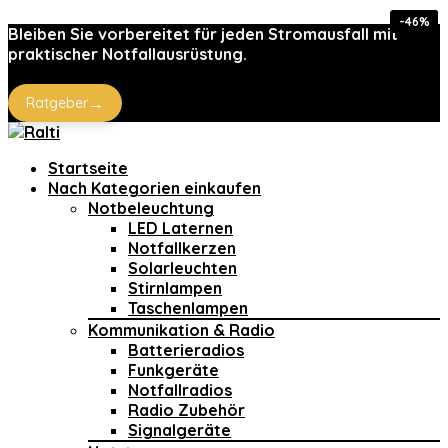
-80%
-70%
-37%
-46%
-17%
-17%
Bleiben Sie vorbereitet für jeden Stromausfall mit
praktischer Notfallausrüstung.
→
Ratgeber
Startseite
Nach Kategorien einkaufen
Notbeleuchtung
LED Laternen
Notfallkerzen
Solarleuchten
Stirnlampen
Taschenlampen
Kommunikation & Radio
Batterieradios
Funkgeräte
Notfallradios
Radio Zubehör
Signalgeräte