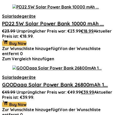
Solarladegeräte
PD22.5W Solar Power Bank 10000 mAh ...
€
23.99
Ursprünglicher Preis war: €23.99
€
18.99
Aktueller
Preis ist: €18.99.
Buy Now
Zur Wunschliste hinzugefügt
Von der Wunschliste
entfernt
0
Zum Vergleich hinzufügen
Solarladegeräte
GOODaaa Solar Power Bank 26800mAh 1...
€
49.99
Ursprünglicher Preis war: €49.99
€
39.99
Aktueller
Preis ist: €39.99.
Buy Now
Zur Wunschliste hinzugefügt
Von der Wunschliste
entfernt
0