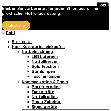
-20%
-20%
-73%
-21%
-31%
-5%
Bleiben Sie vorbereitet für jeden Stromausfall mit
praktischer Notfallausrüstung.
→
Ratgeber
Startseite
Nach Kategorien einkaufen
Notbeleuchtung
LED Laternen
Notfallkerzen
Solarleuchten
Stirnlampen
Taschenlampen
Kommunikation & Radio
Batterieradios
Funkgeräte
Notfallradios
Radio Zubehör
Signalgeräte