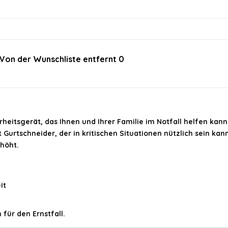
Von der Wunschliste entfernt
0
im offiziellen Angebot.
rheitsgerät, das Ihnen und Ihrer Familie im Notfall helfen kann
urtschneider, der in kritischen Situationen nützlich sein kann
rhöht.
it
 für den Ernstfall.