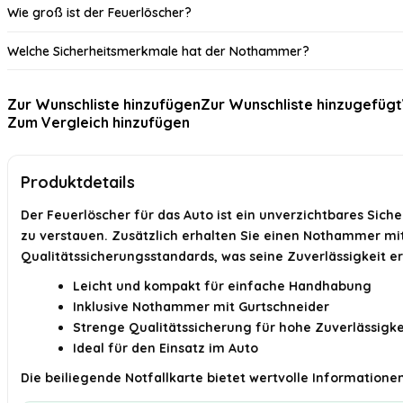
Wie groß ist der Feuerlöscher?
Welche Sicherheitsmerkmale hat der Nothammer?
Wie funktioniert der Feuerlöscher?
Zur Wunschliste hinzufügen
Zur Wunschliste hinzugefügt
Zum Vergleich hinzufügen
Gibt es eine Garantie auf das Produkt?
Wo kann ich den Feuerlöscher im Auto aufbewahren?
Produktdetails
KI-generiert aus verfügbaren Produktinformationen. Prüfen Sie Details immer 
Der Feuerlöscher für das Auto ist ein unverzichtbares Siche
zu verstauen. Zusätzlich erhalten Sie einen Nothammer mit G
Qualitätssicherungsstandards, was seine Zuverlässigkeit e
Leicht und kompakt für einfache Handhabung
Inklusive Nothammer mit Gurtschneider
Strenge Qualitätssicherung für hohe Zuverlässigke
Ideal für den Einsatz im Auto
Die beiliegende Notfallkarte bietet wertvolle Informationen