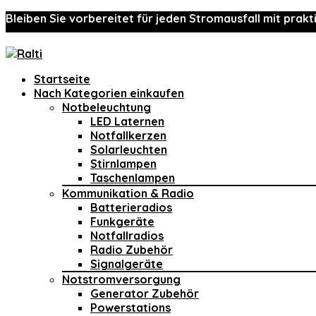
Bleiben Sie vorbereitet für jeden Stromausfall mit prakt
Startseite
Nach Kategorien einkaufen
Notbeleuchtung
LED Laternen
Notfallkerzen
Solarleuchten
Stirnlampen
Taschenlampen
Kommunikation & Radio
Batterieradios
Funkgeräte
Notfallradios
Radio Zubehör
Signalgeräte
Notstromversorgung
Generator Zubehör
Powerstations