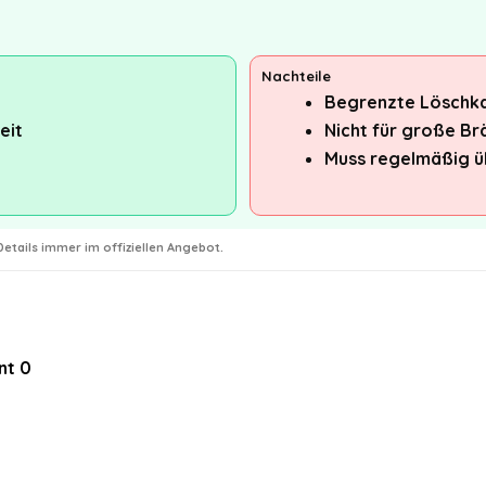
Nachteile
Begrenzte Löschka
eit
Nicht für große B
Muss regelmäßig ü
etails immer im offiziellen Angebot.
nt
0