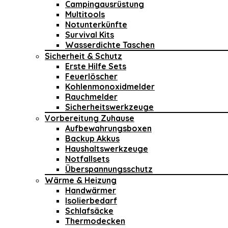
Campingausrüstung
Multitools
Notunterkünfte
Survival Kits
Wasserdichte Taschen
Sicherheit & Schutz
Erste Hilfe Sets
Feuerlöscher
Kohlenmonoxidmelder
Rauchmelder
Sicherheitswerkzeuge
Vorbereitung Zuhause
Aufbewahrungsboxen
Backup Akkus
Haushaltswerkzeuge
Notfallsets
Überspannungsschutz
Wärme & Heizung
Handwärmer
Isolierbedarf
Schlafsäcke
Thermodecken