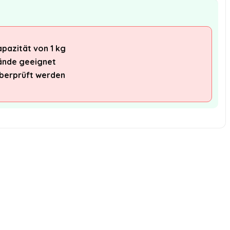
pazität von 1 kg
rände geeignet
berprüft werden