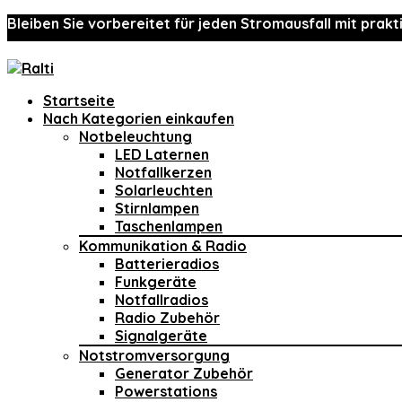
Bleiben Sie vorbereitet für jeden Stromausfall mit prakt
Startseite
Nach Kategorien einkaufen
Notbeleuchtung
LED Laternen
Notfallkerzen
Solarleuchten
Stirnlampen
Taschenlampen
Kommunikation & Radio
Batterieradios
Funkgeräte
Notfallradios
Radio Zubehör
Signalgeräte
Notstromversorgung
Generator Zubehör
Powerstations