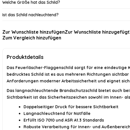
Welche Größe hat das Schild?
Ist das Schild nachleuchtend?
Welche Normen erfüllt das Schild?
Zur Wunschliste hinzufügen
Zur Wunschliste hinzugefügt
Zum Vergleich hinzufügen
Wo kann das Schild verwendet werden?
Warum ist das Schild wichtig für die Arbeitssicherheit?
Produktdetails
KI-generiert aus verfügbaren Produktinformationen. Prüfen Sie Details immer 
Das Feuerlöscher-Flaggenschild sorgt für eine eindeutige 
bedrucktes Schild ist es aus mehreren Richtungen sichtbar u
Anforderungen moderner Arbeitssicherheit und eignet sich
Das langnachleuchtende Brandschutzschild bietet auch bei
Sichtbarkeit ist das Sicherheitszeichen sowohl im Innen- 
Doppelseitiger Druck für bessere Sichtbarkeit
Langnachleuchtend für Notfälle
Erfüllt ISO 7010 und ASR A1.3 Standards
Robuste Verarbeitung für Innen- und Außenbereic