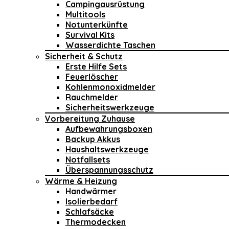
Campingausrüstung
Multitools
Notunterkünfte
Survival Kits
Wasserdichte Taschen
Sicherheit & Schutz
Erste Hilfe Sets
Feuerlöscher
Kohlenmonoxidmelder
Rauchmelder
Sicherheitswerkzeuge
Vorbereitung Zuhause
Aufbewahrungsboxen
Backup Akkus
Haushaltswerkzeuge
Notfallsets
Überspannungsschutz
Wärme & Heizung
Handwärmer
Isolierbedarf
Schlafsäcke
Thermodecken