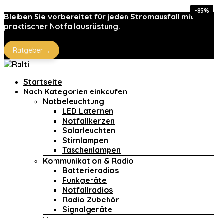
-35%
-35%
-85%
-21%
Bleiben Sie vorbereitet für jeden Stromausfall mit
praktischer Notfallausrüstung.
→
Ratgeber
Startseite
Nach Kategorien einkaufen
Notbeleuchtung
LED Laternen
Notfallkerzen
Solarleuchten
Stirnlampen
Taschenlampen
Kommunikation & Radio
Batterieradios
Funkgeräte
Notfallradios
Radio Zubehör
Signalgeräte