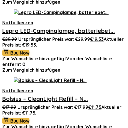
Zum Vergleich hinzufügen
Notfallkerzen
Lepro LED-Campinglampe, batteriebet...
€
29.99
Ursprünglicher Preis war: €29.99
€
19.53
Aktueller
Preis ist: €19.53.
Buy Now
Zur Wunschliste hinzugefügt
Von der Wunschliste
entfernt
0
Zum Vergleich hinzufügen
Notfallkerzen
Bolsius – CleanLight Refill – N...
€
17.99
Ursprünglicher Preis war: €17.99
€
11.75
Aktueller
Preis ist: €11.75.
Buy Now
Zur Wunschliste hinzugefügt
Von der Wunschliste