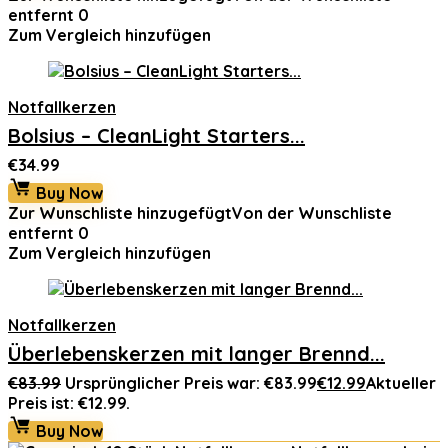
entfernt
0
Zum Vergleich hinzufügen
Notfallkerzen
Bolsius – CleanLight Starters...
€
34.99
Buy Now
Zur Wunschliste hinzugefügt
Von der Wunschliste
entfernt
0
Zum Vergleich hinzufügen
Notfallkerzen
Überlebenskerzen mit langer Brennd...
€
83.99
Ursprünglicher Preis war: €83.99
€
12.99
Aktueller
Preis ist: €12.99.
Buy Now