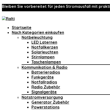
Bleiben Sie vorbereitet für jeden Stromausfall mit prakt
Startseite
Nach Kategorien einkaufen
Notbeleuchtung
LED Laternen
Notfallkerzen
Solarleuchten
Stirnlampen
Taschenlampen
Kommunikation & Radio
Batterieradios
Funkgeräte
Notfallradios
Radio Zubehör
Signalgeräte
Notstromversorgung
Generator Zubehör
Powerstations