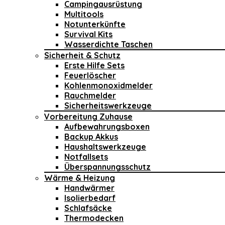
Campingausrüstung
Multitools
Notunterkünfte
Survival Kits
Wasserdichte Taschen
Sicherheit & Schutz
Erste Hilfe Sets
Feuerlöscher
Kohlenmonoxidmelder
Rauchmelder
Sicherheitswerkzeuge
Vorbereitung Zuhause
Aufbewahrungsboxen
Backup Akkus
Haushaltswerkzeuge
Notfallsets
Überspannungsschutz
Wärme & Heizung
Handwärmer
Isolierbedarf
Schlafsäcke
Thermodecken