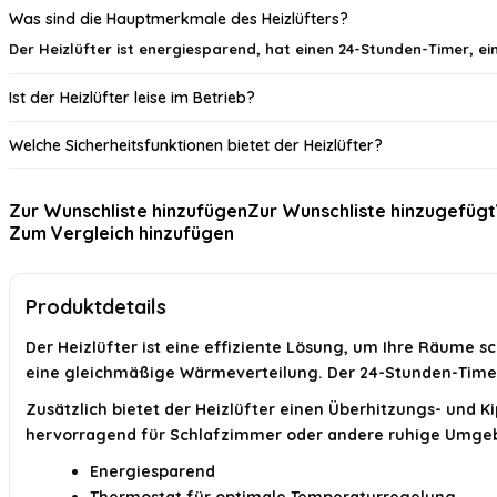
Was sind die Hauptmerkmale des Heizlüfters?
Der Heizlüfter ist energiesparend, hat einen 24-Stunden-Timer, e
Ist der Heizlüfter leise im Betrieb?
Welche Sicherheitsfunktionen bietet der Heizlüfter?
Kann der Heizlüfter in verschiedenen Räumen verwendet werden?
Zur Wunschliste hinzufügen
Zur Wunschliste hinzugefügt
Zum Vergleich hinzufügen
Was ist der Eco-Modus des Heizlüfters?
Wie hoch ist die maximale Leistung des Heizlüfters?
Produktdetails
KI-generiert aus verfügbaren Produktinformationen. Prüfen Sie Details immer 
Der Heizlüfter ist eine effiziente Lösung, um Ihre Räume 
eine gleichmäßige Wärmeverteilung. Der 24-Stunden-Timer 
Zusätzlich bietet der Heizlüfter einen Überhitzungs- und Ki
hervorragend für Schlafzimmer oder andere ruhige Umge
Energiesparend