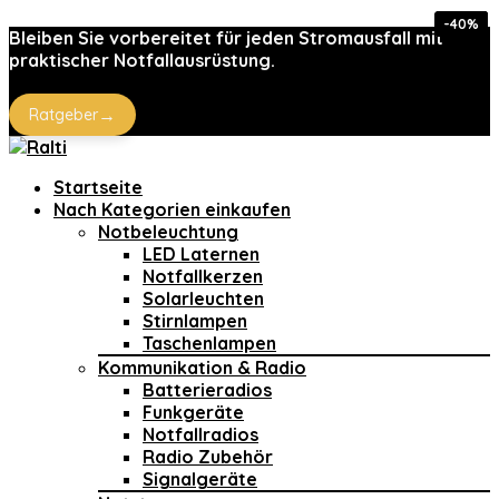
-20%
-40%
-22%
-14%
-14%
-5%
-5%
Bleiben Sie vorbereitet für jeden Stromausfall mit
praktischer Notfallausrüstung.
→
Ratgeber
Startseite
Nach Kategorien einkaufen
Notbeleuchtung
LED Laternen
Notfallkerzen
Solarleuchten
Stirnlampen
Taschenlampen
Kommunikation & Radio
Batterieradios
Funkgeräte
Notfallradios
Radio Zubehör
Signalgeräte