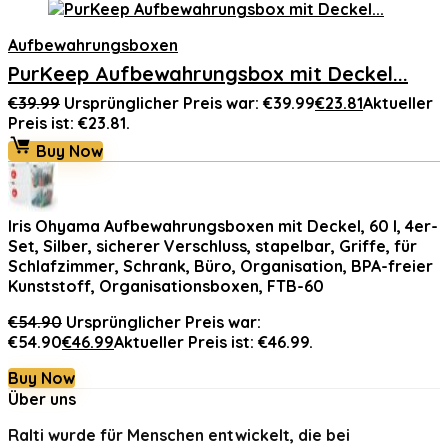
Aufbewahrungsboxen
PurKeep Aufbewahrungsbox mit Deckel...
€
39.99
Ursprünglicher Preis war: €39.99
€
23.81
Aktueller
Preis ist: €23.81.
Buy Now
Iris Ohyama Aufbewahrungsboxen mit Deckel, 60 l, 4er-
Set, Silber, sicherer Verschluss, stapelbar, Griffe, für
Schlafzimmer, Schrank, Büro, Organisation, BPA-freier
Kunststoff, Organisationsboxen, FTB-60
€
54.90
Ursprünglicher Preis war:
€54.90
€
46.99
Aktueller Preis ist: €46.99.
Buy Now
Über uns
Ralti
wurde für Menschen entwickelt, die bei