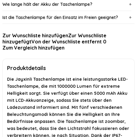
Wie lange hält der Akku der Taschenlampe?
Ist die Taschenlampe für den Einsatz im Freien geeignet?
Wie kann ich die Taschenlampe aufladen?
Zur Wunschliste hinzufügen
Zur Wunschliste
hinzugefügt
Von der Wunschliste entfernt
0
Welche Beleuchtungsmodi bietet die Taschenlampe?
Zum Vergleich hinzufügen
Wie funktioniert die Zoom-Funktion der Taschenlampe?
Produktdetails
KI-generiert aus verfügbaren Produktinformationen. Prüfen Sie Details
immer im offiziellen Angebot.
Die Jayxinli Taschenlampe ist eine leistungsstarke LED-
Taschenlampe, die mit 1000000 Lumen für extreme
Helligkeit sorgt. Sie verfügt über einen 5000 mAh Akku
mit LCD-Akkuanzeige, sodass Sie stets über den
Ladezustand informiert sind. Mit fünf verschiedenen
Beleuchtungsmodi können Sie die Helligkeit an Ihre
Bedürfnisse anpassen. Die Taschenlampe ist zoombar,
was bedeutet, dass Sie den Lichtstrahl fokussieren oder
verbreitern können, je nach Situation. Dank der IP67-