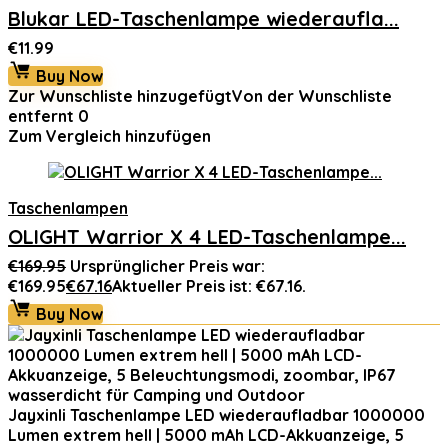
Blukar LED-Taschenlampe wiederaufla...
€
11.99
Buy Now
Zur Wunschliste hinzugefügt
Von der Wunschliste
entfernt
0
Zum Vergleich hinzufügen
Taschenlampen
OLIGHT Warrior X 4 LED-Taschenlampe...
€
169.95
Ursprünglicher Preis war:
€169.95
€
67.16
Aktueller Preis ist: €67.16.
Buy Now
Jayxinli Taschenlampe LED wiederaufladbar 1000000
Lumen extrem hell | 5000 mAh LCD-Akkuanzeige, 5