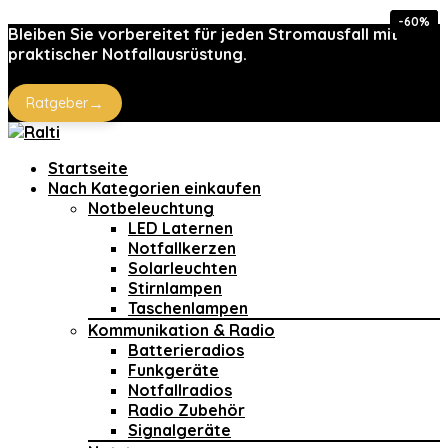
-60%
-33%
-33%
-25%
-15%
Bleiben Sie vorbereitet für jeden Stromausfall mit
praktischer Notfallausrüstung.
→
Ratgeber
Startseite
Nach Kategorien einkaufen
Notbeleuchtung
LED Laternen
Notfallkerzen
Solarleuchten
Stirnlampen
Taschenlampen
Kommunikation & Radio
Batterieradios
Funkgeräte
Notfallradios
Radio Zubehör
Signalgeräte