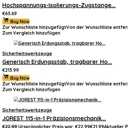
Hochspannungs-Isolierungs-Zugstange...
€
65.69
Buy Now
Zur Wunschliste hinzugefügt
Von der Wunschliste entfer
Zum Vergleich hinzufügen
Sicherheitswerkzeuge
Generisch Erdungsstab, tragbarer Ho...
€
213.99
Buy Now
Zur Wunschliste hinzugefügt
Von der Wunschliste entfer
Zum Vergleich hinzufügen
Sicherheitswerkzeuge
JOREST 115-in-1 Präzisionsmechanik...
€
22.99
Ursprünglicher Preis war: €22.99
€
21.99
Aktueller Pr