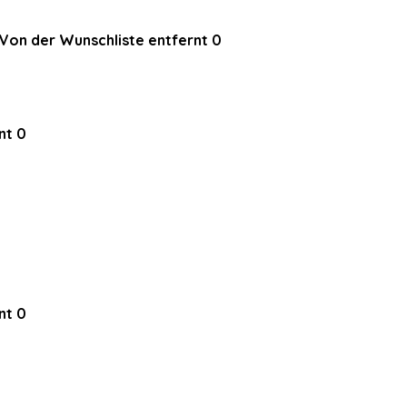
Von der Wunschliste entfernt
0
nt
0
nt
0