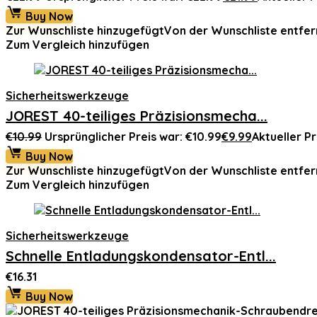
Buy Now
Zur Wunschliste hinzugefügt
Von der Wunschliste entfer
Zum Vergleich hinzufügen
Sicherheitswerkzeuge
JOREST 40-teiliges Präzisionsmecha...
€
10.99
Ursprünglicher Preis war: €10.99
€
9.99
Aktueller Pre
Buy Now
Zur Wunschliste hinzugefügt
Von der Wunschliste entfer
Zum Vergleich hinzufügen
Sicherheitswerkzeuge
Schnelle Entladungskondensator-Entl...
€
16.31
Buy Now