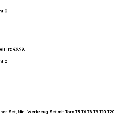
nt
0
is ist: €9.99.
nt
0