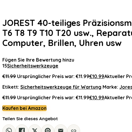
JOREST 40-teiliges Präzisions
T6 T8 T9 T10 T20 usw., Reparat
Computer, Brillen, Uhren usw
Fügen Sie Ihre Bewertung hinzu
15
Sicherheitswerkzeuge
€
11.99
Ursprünglicher Preis war: €11.99
€
10.99
Aktueller Pre
Etikett:
Sicherheitswerkzeuge für Wartung
Marke:
Jore
€
11.99
Ursprünglicher Preis war: €11.99
€
10.99
Aktueller Pre
Kaufen bei Amazon
Teilen Sie dieses Angebot