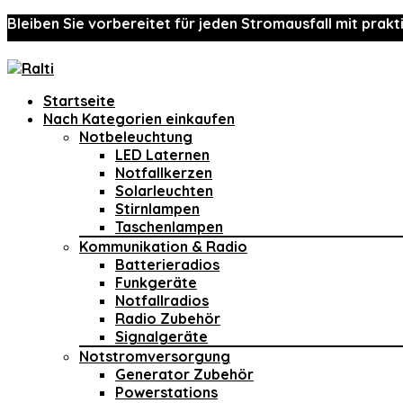
Bleiben Sie vorbereitet für jeden Stromausfall mit prakt
Startseite
Nach Kategorien einkaufen
Notbeleuchtung
LED Laternen
Notfallkerzen
Solarleuchten
Stirnlampen
Taschenlampen
Kommunikation & Radio
Batterieradios
Funkgeräte
Notfallradios
Radio Zubehör
Signalgeräte
Notstromversorgung
Generator Zubehör
Powerstations