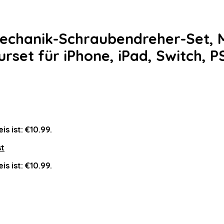
mechanik-Schraubendreher-Set, 
urset für iPhone, iPad, Switch, 
is ist: €10.99.
st
is ist: €10.99.