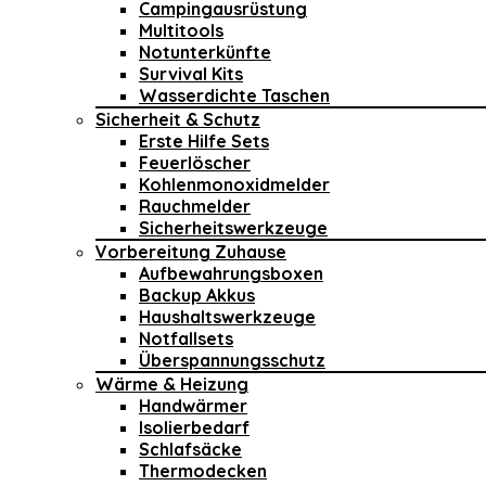
Campingausrüstung
Multitools
Notunterkünfte
Survival Kits
Wasserdichte Taschen
Sicherheit & Schutz
Erste Hilfe Sets
Feuerlöscher
Kohlenmonoxidmelder
Rauchmelder
Sicherheitswerkzeuge
Vorbereitung Zuhause
Aufbewahrungsboxen
Backup Akkus
Haushaltswerkzeuge
Notfallsets
Überspannungsschutz
Wärme & Heizung
Handwärmer
Isolierbedarf
Schlafsäcke
Thermodecken