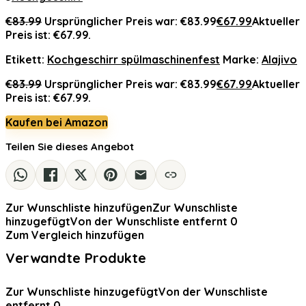
€
83.99
Ursprünglicher Preis war: €83.99
€
67.99
Aktueller
Preis ist: €67.99.
Etikett:
Kochgeschirr spülmaschinenfest
Marke:
Alajivo
€
83.99
Ursprünglicher Preis war: €83.99
€
67.99
Aktueller
Preis ist: €67.99.
Kaufen bei Amazon
Teilen Sie dieses Angebot
Zur Wunschliste hinzufügen
Zur Wunschliste
hinzugefügt
Von der Wunschliste entfernt
0
Zum Vergleich hinzufügen
Verwandte Produkte
Zur Wunschliste hinzugefügt
Von der Wunschliste
entfernt
0