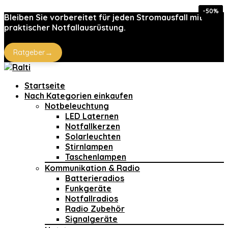
-20%
-50%
-19%
-19%
-7%
-6%
Bleiben Sie vorbereitet für jeden Stromausfall mit
praktischer Notfallausrüstung.
→
Ratgeber
Startseite
Nach Kategorien einkaufen
Notbeleuchtung
LED Laternen
Notfallkerzen
Solarleuchten
Stirnlampen
Taschenlampen
Kommunikation & Radio
Batterieradios
Funkgeräte
Notfallradios
Radio Zubehör
Signalgeräte