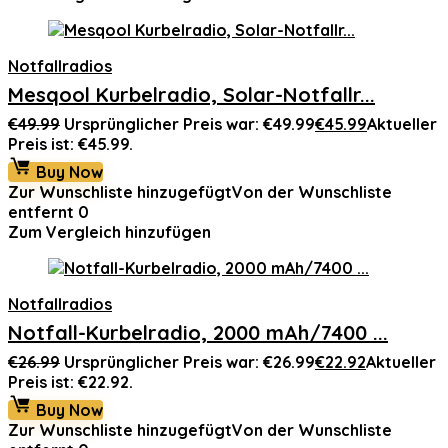
Notfallradios
Mesqool Kurbelradio, Solar-Notfallr...
€
49.99
Ursprünglicher Preis war: €49.99
€
45.99
Aktueller
Preis ist: €45.99.
Buy Now
Zur Wunschliste hinzugefügt
Von der Wunschliste
entfernt
0
Zum Vergleich hinzufügen
Notfallradios
Notfall-Kurbelradio, 2000 mAh/7400 ...
€
26.99
Ursprünglicher Preis war: €26.99
€
22.92
Aktueller
Preis ist: €22.92.
Buy Now
Zur Wunschliste hinzugefügt
Von der Wunschliste