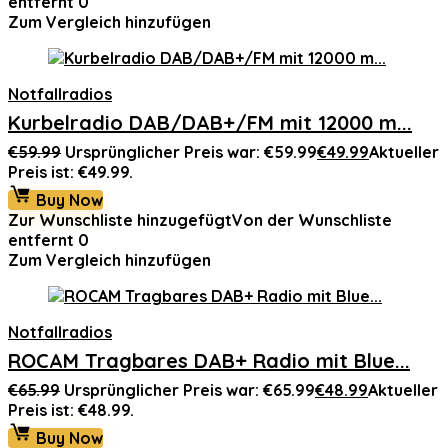
entfernt
0
Zum Vergleich hinzufügen
Notfallradios
Kurbelradio DAB/DAB+/FM mit 12000 m...
€
59.99
Ursprünglicher Preis war: €59.99
€
49.99
Aktueller
Preis ist: €49.99.
Buy Now
Zur Wunschliste hinzugefügt
Von der Wunschliste
entfernt
0
Zum Vergleich hinzufügen
Notfallradios
ROCAM Tragbares DAB+ Radio mit Blue...
€
65.99
Ursprünglicher Preis war: €65.99
€
48.99
Aktueller
Preis ist: €48.99.
Buy Now