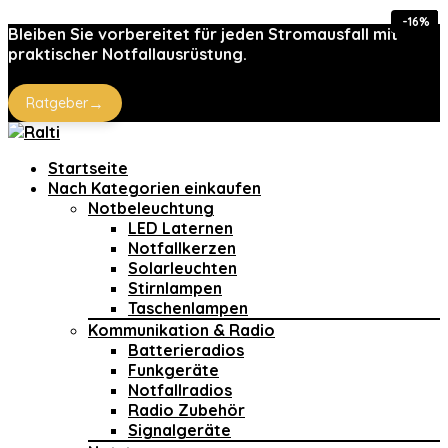
-26%
-15%
-15%
-15%
-17%
-16%
-7%
-8%
Bleiben Sie vorbereitet für jeden Stromausfall mit
praktischer Notfallausrüstung.
→
Ratgeber
Startseite
Nach Kategorien einkaufen
Notbeleuchtung
LED Laternen
Notfallkerzen
Solarleuchten
Stirnlampen
Taschenlampen
Kommunikation & Radio
Batterieradios
Funkgeräte
Notfallradios
Radio Zubehör
Signalgeräte