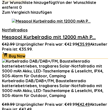
Zur Wunschliste hinzugefügt
Von der Wunschliste
entfernt
0
Zum Vergleich hinzufügen
Notfallradios
Mesqool Kurbelradio mit 12000 mAh P...
€
42.99
Ursprünglicher Preis war: €42.99
€
35.99
Aktueller
Preis ist: €35.99.
Buy Now
Kurbelradio DAB/DAB+/FM, Baustellenradio
batteriebetrieben, tragbares Solar-Notfallradio mit
5000 mAh Akku, LED-Taschenlampe & Leselicht, IPX4,
SOS-Alarm für Outdoor, Camping
€
49.99
Ursprünglicher Preis war: €49.99
€
42.49
Aktueller
Preis ist: €42.49.