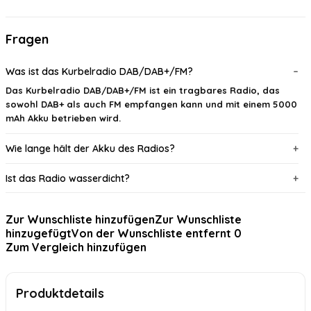
Fragen
Was ist das Kurbelradio DAB/DAB+/FM?
Das Kurbelradio DAB/DAB+/FM ist ein tragbares Radio, das
sowohl DAB+ als auch FM empfangen kann und mit einem 5000
mAh Akku betrieben wird.
Wie lange hält der Akku des Radios?
Ist das Radio wasserdicht?
Kann ich das Radio auch im Freien verwenden?
Zur Wunschliste hinzufügen
Zur Wunschliste
hinzugefügt
Von der Wunschliste entfernt
0
Welche zusätzlichen Funktionen bietet das Radio?
Zum Vergleich hinzufügen
Benötigt das DAB+ Radio Internet?
Produktdetails
KI-generiert aus verfügbaren Produktinformationen. Prüfen Sie Details
immer im offiziellen Angebot.