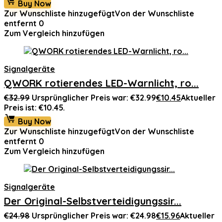
Buy Now
Zur Wunschliste hinzugefügt
Von der Wunschliste
entfernt
0
Zum Vergleich hinzufügen
Signalgeräte
QWORK rotierendes LED-Warnlicht, ro...
€
32.99
Ursprünglicher Preis war: €32.99
€
10.45
Aktueller
Preis ist: €10.45.
Buy Now
Zur Wunschliste hinzugefügt
Von der Wunschliste
entfernt
0
Zum Vergleich hinzufügen
Signalgeräte
Der Original-Selbstverteidigungssir...
€
24.98
Ursprünglicher Preis war: €24.98
€
15.96
Aktueller