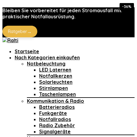
-43%
-68%
-36%
-8%
-8%
-8%
Bleiben Sie vorbereitet für jeden Stromausfall mit
praktischer Notfallausrüstung.
→
Ratgeber
Startseite
Nach Kategorien einkaufen
Notbeleuchtung
LED Laternen
Notfallkerzen
Solarleuchten
Stirnlampen
Taschenlampen
Kommunikation & Radio
Batterieradios
Funkgeräte
Notfallradios
Radio Zubehör
Signalgeräte