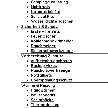
Campingausrüstung
Multitools
Notunterkünfte
Survival Kits
Wasserdichte Taschen
Sicherheit & Schutz
Erste Hilfe Sets
Feuerlöscher
Kohlenmonoxidmelder
Rauchmelder
Sicherheitswerkzeuge
Vorbereitung Zuhause
Aufbewahrungsboxen
Backup Akkus
Haushaltswerkzeuge
Notfallsets
Überspannungsschutz
Wärme & Heizung
Handwärmer
Isolierbedarf
Schlafsäcke
Thermodecken