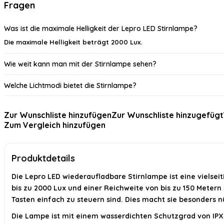
Fragen
Was ist die maximale Helligkeit der Lepro LED Stirnlampe?
Die maximale Helligkeit beträgt 2000 Lux.
Wie weit kann man mit der Stirnlampe sehen?
Welche Lichtmodi bietet die Stirnlampe?
Ist die Stirnlampe wasserdicht?
Zur Wunschliste hinzufügen
Zur Wunschliste hinzugefügt
Zum Vergleich hinzufügen
Für welche Aktivitäten ist die Stirnlampe geeignet?
Wird ein USB-Kabel mitgeliefert?
Produktdetails
KI-generiert aus verfügbaren Produktinformationen. Prüfen Sie Details immer 
Die Lepro LED wiederaufladbare Stirnlampe ist eine vielseiti
bis zu 2000 Lux und einer Reichweite von bis zu 150 Metern
Tasten einfach zu steuern sind. Dies macht sie besonders
Die Lampe ist mit einem wasserdichten Schutzgrad von IPX