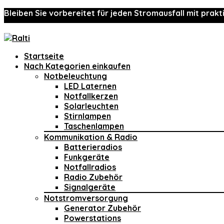
Bleiben Sie vorbereitet für jeden Stromausfall mit prakt
Startseite
Nach Kategorien einkaufen
Notbeleuchtung
LED Laternen
Notfallkerzen
Solarleuchten
Stirnlampen
Taschenlampen
Kommunikation & Radio
Batterieradios
Funkgeräte
Notfallradios
Radio Zubehör
Signalgeräte
Notstromversorgung
Generator Zubehör
Powerstations