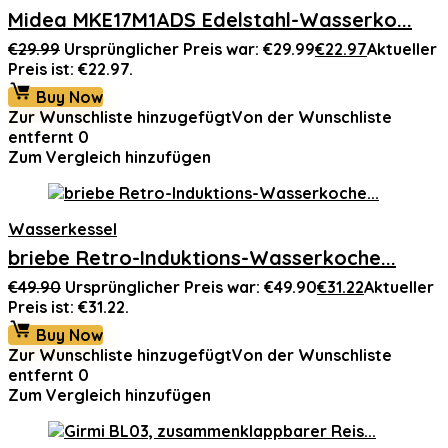
Midea MKE17M1ADS Edelstahl-Wasserko...
€
29.99
Ursprünglicher Preis war: €29.99
€
22.97
Aktueller
Preis ist: €22.97.
Buy Now
Zur Wunschliste hinzugefügt
Von der Wunschliste
entfernt
0
Zum Vergleich hinzufügen
Wasserkessel
briebe Retro-Induktions-Wasserkoche...
€
49.90
Ursprünglicher Preis war: €49.90
€
31.22
Aktueller
Preis ist: €31.22.
Buy Now
Zur Wunschliste hinzugefügt
Von der Wunschliste
entfernt
0
Zum Vergleich hinzufügen