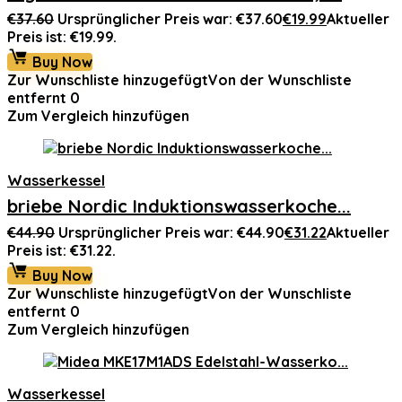
€
37.60
Ursprünglicher Preis war: €37.60
€
19.99
Aktueller
Preis ist: €19.99.
Buy Now
Zur Wunschliste hinzugefügt
Von der Wunschliste
entfernt
0
Zum Vergleich hinzufügen
Wasserkessel
briebe Nordic Induktionswasserkoche...
€
44.90
Ursprünglicher Preis war: €44.90
€
31.22
Aktueller
Preis ist: €31.22.
Buy Now
Zur Wunschliste hinzugefügt
Von der Wunschliste
entfernt
0
Zum Vergleich hinzufügen
Wasserkessel