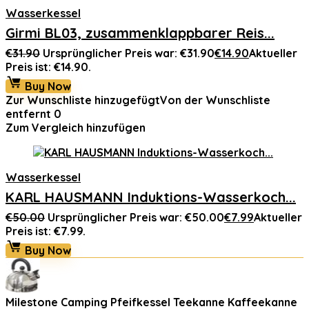
Wasserkessel
Girmi BL03, zusammenklappbarer Reis...
€
31.90
Ursprünglicher Preis war: €31.90
€
14.90
Aktueller
Preis ist: €14.90.
Buy Now
Zur Wunschliste hinzugefügt
Von der Wunschliste
entfernt
0
Zum Vergleich hinzufügen
Wasserkessel
KARL HAUSMANN Induktions-Wasserkoch...
€
50.00
Ursprünglicher Preis war: €50.00
€
7.99
Aktueller
Preis ist: €7.99.
Buy Now
Milestone Camping Pfeifkessel Teekanne Kaffeekanne