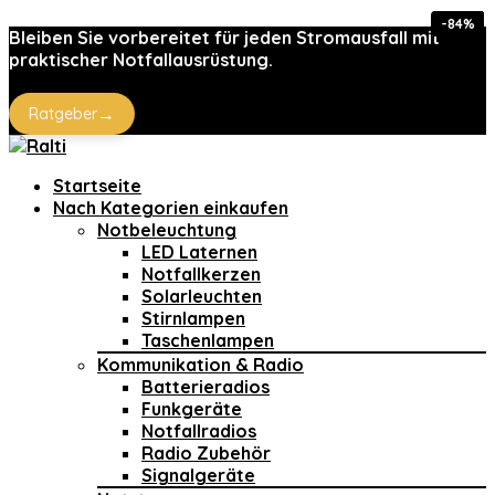
-30%
-75%
-75%
-47%
-23%
-37%
-53%
-84%
Bleiben Sie vorbereitet für jeden Stromausfall mit
praktischer Notfallausrüstung.
→
Ratgeber
Startseite
Nach Kategorien einkaufen
Notbeleuchtung
LED Laternen
Notfallkerzen
Solarleuchten
Stirnlampen
Taschenlampen
Kommunikation & Radio
Batterieradios
Funkgeräte
Notfallradios
Radio Zubehör
Signalgeräte