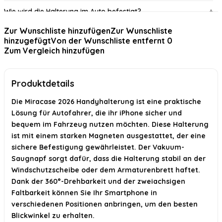
Wie wird die Halterung im Auto befestigt?
Zur Wunschliste hinzufügen
Zur Wunschliste
Kann ich mein Handy in verschiedenen Winkeln positionieren?
hinzugefügt
Von der Wunschliste entfernt
0
Zum Vergleich hinzufügen
Ist die Halterung einfach zu installieren?
Ist die Halterung stabil genug für unebene Straßen?
Produktdetails
KI-generiert aus verfügbaren Produktinformationen. Prüfen Sie Details
Die Miracase 2026 Handyhalterung ist eine praktische
immer im offiziellen Angebot.
Lösung für Autofahrer, die ihr iPhone sicher und
bequem im Fahrzeug nutzen möchten. Diese Halterung
ist mit einem starken Magneten ausgestattet, der eine
sichere Befestigung gewährleistet. Der Vakuum-
Saugnapf sorgt dafür, dass die Halterung stabil an der
Windschutzscheibe oder dem Armaturenbrett haftet.
Dank der 360°-Drehbarkeit und der zweiachsigen
Faltbarkeit können Sie Ihr Smartphone in
verschiedenen Positionen anbringen, um den besten
Blickwinkel zu erhalten.