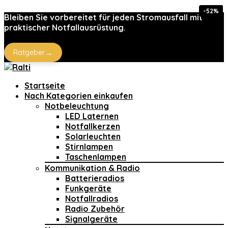
-52%
-15%
-15%
-12%
-18%
-5%
Bleiben Sie vorbereitet für jeden Stromausfall mit
praktischer Notfallausrüstung.
→
Ratgeber
Startseite
Nach Kategorien einkaufen
Notbeleuchtung
LED Laternen
Notfallkerzen
Solarleuchten
Stirnlampen
Taschenlampen
Kommunikation & Radio
Batterieradios
Funkgeräte
Notfallradios
Radio Zubehör
Signalgeräte