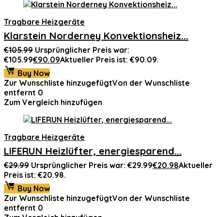
Tragbare Heizgeräte
Klarstein Norderney Konvektionsheiz...
€
105.99
Ursprünglicher Preis war:
€105.99
€
90.09
Aktueller Preis ist: €90.09.
Buy Now
Zur Wunschliste hinzugefügt
Von der Wunschliste
entfernt
0
Zum Vergleich hinzufügen
Tragbare Heizgeräte
LIFERUN Heizlüfter, energiesparend...
€
29.99
Ursprünglicher Preis war: €29.99
€
20.98
Aktueller
Preis ist: €20.98.
Buy Now
Zur Wunschliste hinzugefügt
Von der Wunschliste
entfernt
0