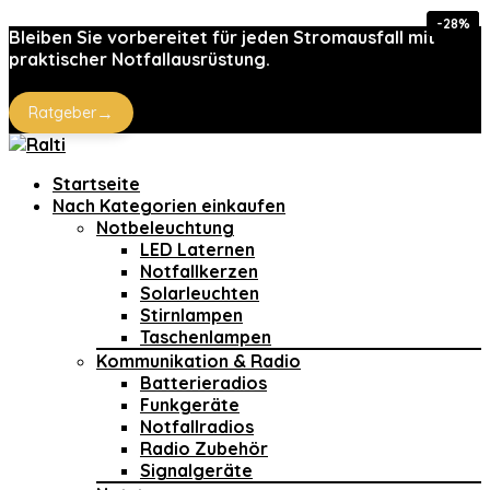
-30%
-65%
-28%
-15%
Bleiben Sie vorbereitet für jeden Stromausfall mit
praktischer Notfallausrüstung.
→
Ratgeber
Startseite
Nach Kategorien einkaufen
Notbeleuchtung
LED Laternen
Notfallkerzen
Solarleuchten
Stirnlampen
Taschenlampen
Kommunikation & Radio
Batterieradios
Funkgeräte
Notfallradios
Radio Zubehör
Signalgeräte