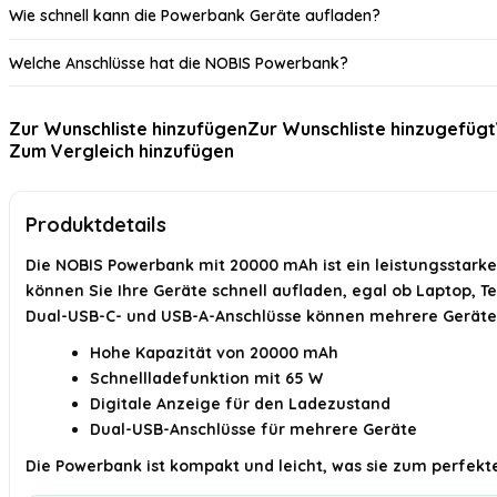
Wie schnell kann die Powerbank Geräte aufladen?
Welche Anschlüsse hat die NOBIS Powerbank?
Ist die Powerbank für Reisen geeignet?
Zur Wunschliste hinzufügen
Zur Wunschliste hinzugefügt
Zum Vergleich hinzufügen
Hat die Powerbank eine Anzeige?
Für welche Geräte kann die Powerbank verwendet werden?
Produktdetails
KI-generiert aus verfügbaren Produktinformationen. Prüfen Sie Details immer 
Die NOBIS Powerbank mit 20000 mAh ist ein leistungsstarkes
können Sie Ihre Geräte schnell aufladen, egal ob Laptop, T
Dual-USB-C- und USB-A-Anschlüsse können mehrere Geräte 
Hohe Kapazität von 20000 mAh
Schnellladefunktion mit 65 W
Digitale Anzeige für den Ladezustand
Dual-USB-Anschlüsse für mehrere Geräte
Die Powerbank ist kompakt und leicht, was sie zum perfekt