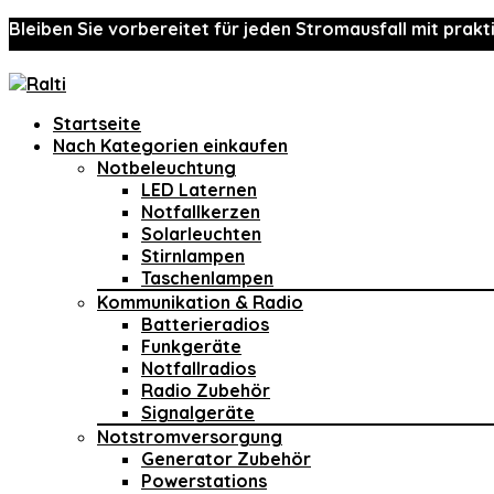
Bleiben Sie vorbereitet für jeden Stromausfall mit prakt
Startseite
Nach Kategorien einkaufen
Notbeleuchtung
LED Laternen
Notfallkerzen
Solarleuchten
Stirnlampen
Taschenlampen
Kommunikation & Radio
Batterieradios
Funkgeräte
Notfallradios
Radio Zubehör
Signalgeräte
Notstromversorgung
Generator Zubehör
Powerstations