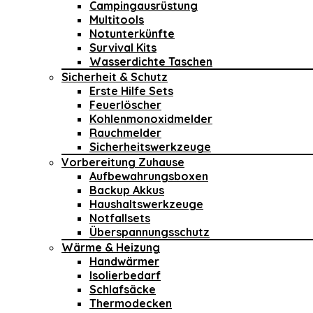
Campingausrüstung
Multitools
Notunterkünfte
Survival Kits
Wasserdichte Taschen
Sicherheit & Schutz
Erste Hilfe Sets
Feuerlöscher
Kohlenmonoxidmelder
Rauchmelder
Sicherheitswerkzeuge
Vorbereitung Zuhause
Aufbewahrungsboxen
Backup Akkus
Haushaltswerkzeuge
Notfallsets
Überspannungsschutz
Wärme & Heizung
Handwärmer
Isolierbedarf
Schlafsäcke
Thermodecken