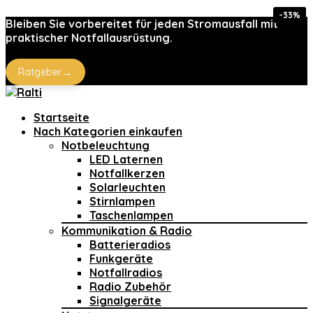
-64%
-33%
-15%
-15%
-17%
-5%
Bleiben Sie vorbereitet für jeden Stromausfall mit
praktischer Notfallausrüstung.
→
Ratgeber
Startseite
Nach Kategorien einkaufen
Notbeleuchtung
LED Laternen
Notfallkerzen
Solarleuchten
Stirnlampen
Taschenlampen
Kommunikation & Radio
Batterieradios
Funkgeräte
Notfallradios
Radio Zubehör
Signalgeräte