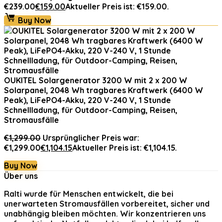
€239.00
€
159.00
Aktueller Preis ist: €159.00.
Buy Now
OUKITEL Solargenerator 3200 W mit 2 x 200 W
Solarpanel, 2048 Wh tragbares Kraftwerk (6400 W
Peak), LiFePO4-Akku, 220 V-240 V, 1 Stunde
Schnellladung, für Outdoor-Camping, Reisen,
Stromausfälle
€
1,299.00
Ursprünglicher Preis war:
€1,299.00
€
1,104.15
Aktueller Preis ist: €1,104.15.
Buy Now
Über uns
Ralti
wurde für Menschen entwickelt, die bei
unerwarteten Stromausfällen vorbereitet, sicher und
unabhängig bleiben möchten. Wir konzentrieren uns