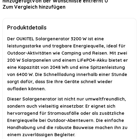
hinzugefügt
Von der Wunschliste entfernt
0
Was ist die maximale Spitzenleistung des Generators?
Zum Vergleich hinzufügen
KI-generiert aus verfügbaren Produktinformationen. Prüfen Sie Details
immer im offiziellen Angebot.
Produktdetails
Der OUKITEL Solargenerator 3200 W ist eine
leistungsstarke und tragbare Energiequelle, ideal für
Outdoor-Aktivitäten wie Camping und Reisen. Mit zwei
200 W Solarpanelen und einem LiFePO4-Akku bietet er
eine Kapazität von 2048 Wh und eine Spitzenleistung
von 6400 W. Die Schnellladung innerhalb einer Stunde
sorgt dafür, dass Sie Ihre Geräte schnell wieder
aufladen können.
Dieser Solargenerator ist nicht nur umweltfreundlich,
sondern auch vielseitig einsetzbar. Er eignet sich
hervorragend für Stromausfälle oder als zusätzliche
Energiequelle bei Outdoor-Abenteuern. Die einfache
Handhabung und die robuste Bauweise machen ihn zu
einem zuverlässigen Begleiter.