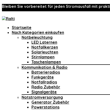
Bleiben Sie vorbereitet für jeden Stromausfall mit prakt
Startseite
Nach Kategorien einkaufen
Notbeleuchtung
LED Laternen
Notfallkerzen
Solarleuchten
Stirnlampen
Taschenlampen
Kommunikation & Radio
Batterieradios
Funkgeräte
Notfallradios
Radio Zubehör
Signalgeräte
Notstromversorgung
Generator Zubehör
Powerstations