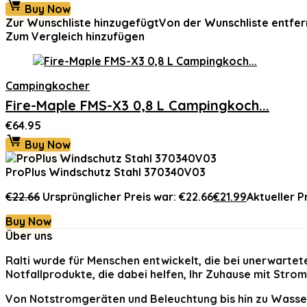
Buy Now
Zur Wunschliste hinzugefügt
Von der Wunschliste entfer
Zum Vergleich hinzufügen
Campingkocher
Fire-Maple FMS-X3 0,8 L Campingkoch...
€
64.95
Buy Now
ProPlus Windschutz Stahl 370340V03
€
22.66
Ursprünglicher Preis war: €22.66
€
21.99
Aktueller Pr
Buy Now
Über uns
Ralti
wurde für Menschen entwickelt, die bei unerwartet
Notfallprodukte, die dabei helfen, Ihr Zuhause mit Stro
Von Notstromgeräten und Beleuchtung bis hin zu Wasser