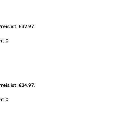
reis ist: €32.97.
nt
0
reis ist: €24.97.
nt
0