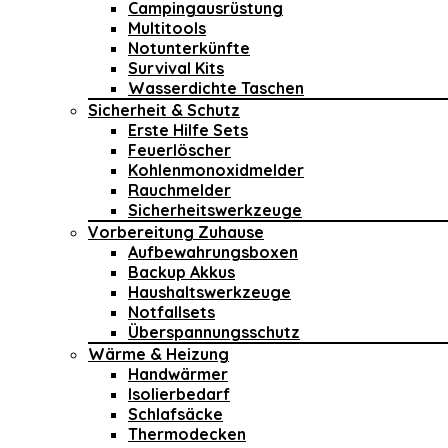
Campingausrüstung
Multitools
Notunterkünfte
Survival Kits
Wasserdichte Taschen
Sicherheit & Schutz
Erste Hilfe Sets
Feuerlöscher
Kohlenmonoxidmelder
Rauchmelder
Sicherheitswerkzeuge
Vorbereitung Zuhause
Aufbewahrungsboxen
Backup Akkus
Haushaltswerkzeuge
Notfallsets
Überspannungsschutz
Wärme & Heizung
Handwärmer
Isolierbedarf
Schlafsäcke
Thermodecken