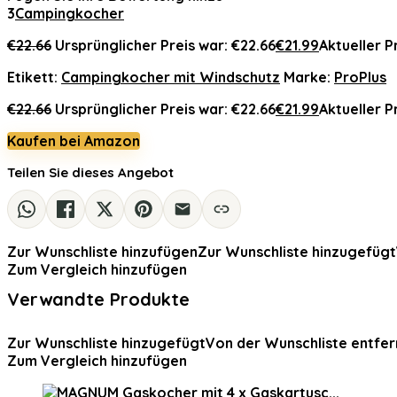
3
Campingkocher
€
22.66
Ursprünglicher Preis war: €22.66
€
21.99
Aktueller Pr
Etikett:
Campingkocher mit Windschutz
Marke:
ProPlus
€
22.66
Ursprünglicher Preis war: €22.66
€
21.99
Aktueller Pr
Kaufen bei Amazon
Teilen Sie dieses Angebot
Zur Wunschliste hinzufügen
Zur Wunschliste hinzugefügt
Zum Vergleich hinzufügen
Verwandte Produkte
Zur Wunschliste hinzugefügt
Von der Wunschliste entfer
Zum Vergleich hinzufügen