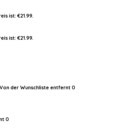
eis ist: €21.99.
eis ist: €21.99.
Von der Wunschliste entfernt
0
nt
0