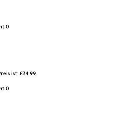
nt
0
reis ist: €34.99.
nt
0