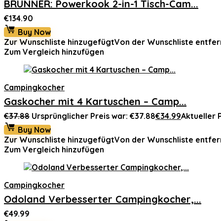
BRUNNER: Powerkook 2-in-1 Tisch-Cam...
€
134.90
Buy Now
Zur Wunschliste hinzugefügt
Von der Wunschliste entfer
Zum Vergleich hinzufügen
Campingkocher
Gaskocher mit 4 Kartuschen – Camp...
€
37.88
Ursprünglicher Preis war: €37.88
€
34.99
Aktueller P
Buy Now
Zur Wunschliste hinzugefügt
Von der Wunschliste entfer
Zum Vergleich hinzufügen
Campingkocher
Odoland Verbesserter Campingkocher,...
€
49.99