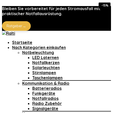
-35%
-35%
-33%
-15%
-15%
Bleiben Sie vorbereitet für jeden Stromausfall mit
praktischer Notfallausrüstung.
→
Ratgeber
Startseite
Nach Kategorien einkaufen
Notbeleuchtung
LED Laternen
Notfallkerzen
Solarleuchten
Stirnlampen
Taschenlampen
Kommunikation & Radio
Batterieradios
Funkgeräte
Notfallradios
Radio Zubehör
Signalgeräte