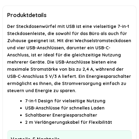
KI-generiert aus verfügbaren Produktinformationen. Prüfen Sie Details
Produktdetails
immer im offiziellen Angebot.
Der Steckdosenwürfel mit USB ist eine vielseitige 7-in-1
Steckdosenleiste, die sowohl für das Büro als auch für
Zuhause geeignet ist. Mit drei Wechselstromsteckdosen
und vier USB-Anschlüssen, darunter ein USB-C-
Anschluss, ist er ideal für die gleichzeitige Nutzung
mehrerer Geräte. Die USB-Anschlüsse bieten eine
maximale Stromstärke von bis zu 2,4 A, während der
USB-C-Anschluss 5 V/3 A liefert. Ein Energiesparschalter
ermöglicht es Ihnen, die Stromversorgung einfach zu
steuern und Energie zu sparen.
7-in-1 Design für vielseitige Nutzung
USB-Anschlüsse für schnelles Laden
Schaltbarer Energiesparschalter
2 m Verlängerungskabel für Flexibilität