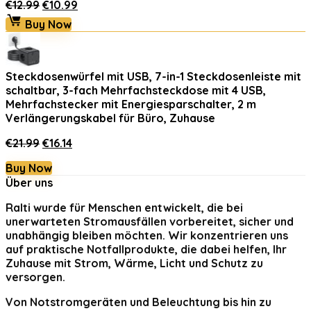
Ursprünglicher
Aktueller
€
12.99
€
10.99
Preis
Preis
Buy Now
war:
ist:
€12.99
€10.99.
Steckdosenwürfel mit USB, 7-in-1 Steckdosenleiste mit
schaltbar, 3-fach Mehrfachsteckdose mit 4 USB,
Mehrfachstecker mit Energiesparschalter, 2 m
Verlängerungskabel für Büro, Zuhause
Ursprünglicher
Aktueller
€
21.99
€
16.14
Preis
Preis
Buy Now
war:
ist:
Über uns
€21.99
€16.14.
Ralti
wurde für Menschen entwickelt, die bei
unerwarteten Stromausfällen vorbereitet, sicher und
unabhängig bleiben möchten. Wir konzentrieren uns
auf praktische Notfallprodukte, die dabei helfen, Ihr
Zuhause mit Strom, Wärme, Licht und Schutz zu
versorgen.
Von Notstromgeräten und Beleuchtung bis hin zu