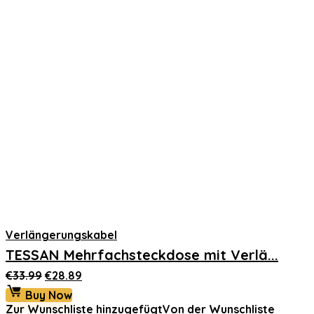
Verlängerungskabel
TESSAN Mehrfachsteckdose mit Verlä...
Ursprünglicher
Aktueller
€
33.99
€
28.89
Preis
Preis
Buy Now
war:
ist:
Zur Wunschliste hinzugefügt
Von der Wunschliste