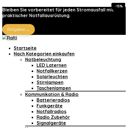
-30%
-27%
-27%
-27%
-67%
-12%
-15%
-15%
Bleiben Sie vorbereitet für jeden Stromausfall mit
praktischer Notfallausrüstung.
→
Ratgeber
Startseite
Nach Kategorien einkaufen
Notbeleuchtung
LED Laternen
Notfallkerzen
Solarleuchten
Stirnlampen
Taschenlampen
Kommunikation & Radio
Batterieradios
Funkgeräte
Notfallradios
Radio Zubehör
Signalgeräte