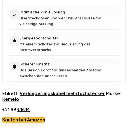
Praktische 7-in-1 Lösung
Drei Steckdosen und vier USB-Anschlüsse für
vielseitige Nutzung.
Energiesparschalter
Mit einem Schalter zur Reduzierung des
Stromverbrauchs.
Sicherer Einsatz
Das Design sorgt für ausreichenden Abstand
zwischen den Anschlüssen.
Etikett:
Verlängerungskabel mehrfachstecker
Marke:
Kemelo
Ursprünglicher
Aktueller
€
21.99
€
16.14
Preis
Preis
Kaufen bei Amazon
war:
ist:
€21.99
€16.14.