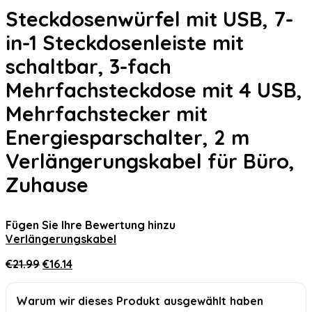
Steckdosenwürfel mit USB, 7-
in-1 Steckdosenleiste mit
schaltbar, 3-fach
Mehrfachsteckdose mit 4 USB,
Mehrfachstecker mit
Energiesparschalter, 2 m
Verlängerungskabel für Büro,
Zuhause
Fügen Sie Ihre Bewertung hinzu
Verlängerungskabel
Ursprünglicher
Aktueller
€
21.99
€
16.14
Preis
Preis
war:
ist:
Warum wir dieses Produkt ausgewählt haben
€21.99
€16.14.