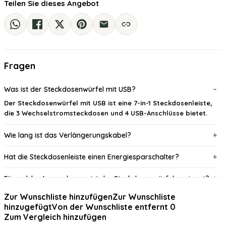
Teilen Sie dieses Angebot
Fragen
Was ist der Steckdosenwürfel mit USB?
Der Steckdosenwürfel mit USB ist eine 7-in-1 Steckdosenleiste,
die 3 Wechselstromsteckdosen und 4 USB-Anschlüsse bietet.
Wie lang ist das Verlängerungskabel?
Hat die Steckdosenleiste einen Energiesparschalter?
Für welche Anwendungen ist der Steckdosenwürfel geeignet?
Zur Wunschliste hinzufügen
Zur Wunschliste
Wie viele USB-Anschlüsse hat die Steckdosenleiste?
hinzugefügt
Von der Wunschliste entfernt
0
Zum Vergleich hinzufügen
Kann ich mehrere Geräte gleichzeitig anschließen?