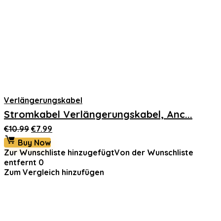
Verlängerungskabel
Stromkabel Verlängerungskabel, Anc...
Ursprünglicher
Aktueller
€
10.99
€
7.99
Preis
Preis
Buy Now
war:
ist:
Zur Wunschliste hinzugefügt
Von der Wunschliste
€10.99
€7.99.
entfernt
0
Zum Vergleich hinzufügen