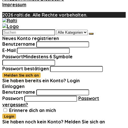
Impressum
2026 ralti.de. Alle Rechte vorbehalten.
Search
for:
Neues Konto registrieren
Benutzername
E-Mail
Passwort
Mindestens 6 Symbole
Passwort bestätigen
Melden Sie sich an
Sie haben bereits ein Konto?
Login
Einloggen
Benutzername
Passwort
Passwort
vergessen?
Erinnere dich an mich
Login
Sie haben noch kein Konto?
Melden Sie sich an