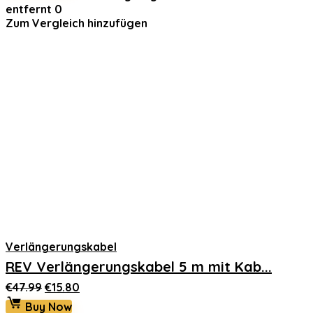
€33.99
€28.89.
entfernt
0
Zum Vergleich hinzufügen
Verlängerungskabel
REV Verlängerungskabel 5 m mit Kab...
Ursprünglicher
Aktueller
€
47.99
€
15.80
Preis
Preis
Buy Now