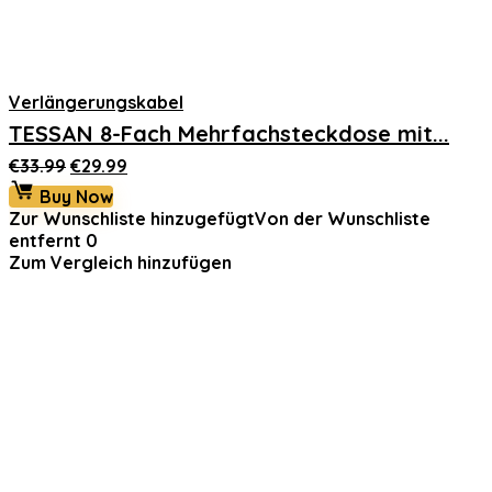
Verlängerungskabel
TESSAN 8-Fach Mehrfachsteckdose mit...
Ursprünglicher
Aktueller
€
33.99
€
29.99
Preis
Preis
Buy Now
war:
ist:
Zur Wunschliste hinzugefügt
Von der Wunschliste
€33.99
€29.99.
entfernt
0
Zum Vergleich hinzufügen