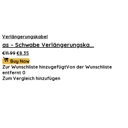
Verlängerungskabel
as – Schwabe Verlängerungska...
Ursprünglicher
Aktueller
€
11.99
€
8.35
Preis
Preis
Buy Now
war:
ist:
Zur Wunschliste hinzugefügt
Von der Wunschliste
€11.99
€8.35.
entfernt
0
Zum Vergleich hinzufügen