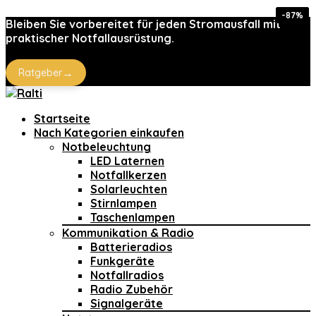
-54%
-54%
-33%
-84%
-87%
-18%
-16%
Bleiben Sie vorbereitet für jeden Stromausfall mit
praktischer Notfallausrüstung.
→
Ratgeber
Startseite
Nach Kategorien einkaufen
Notbeleuchtung
LED Laternen
Notfallkerzen
Solarleuchten
Stirnlampen
Taschenlampen
Kommunikation & Radio
Batterieradios
Funkgeräte
Notfallradios
Radio Zubehör
Signalgeräte