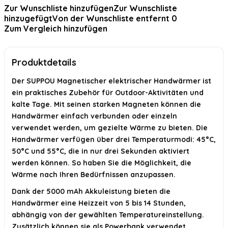
Zur Wunschliste hinzufügen
Zur Wunschliste
hinzugefügt
Von der Wunschliste entfernt
0
Wie wird der Handwärmer aktiviert?
Zum Vergleich hinzufügen
Kann ich die Handwärmer einzeln verwenden?
Produktdetails
Wie lange dauert es, den Handwärmer aufzuladen?
Der SUPPOU Magnetischer elektrischer Handwärmer ist
KI-generiert aus verfügbaren Produktinformationen. Prüfen Sie Details
immer im offiziellen Angebot.
ein praktisches Zubehör für Outdoor-Aktivitäten und
kalte Tage. Mit seinen starken Magneten können die
Handwärmer einfach verbunden oder einzeln
verwendet werden, um gezielte Wärme zu bieten. Die
Handwärmer verfügen über drei Temperaturmodi: 45°C,
50°C und 55°C, die in nur drei Sekunden aktiviert
werden können. So haben Sie die Möglichkeit, die
Wärme nach Ihren Bedürfnissen anzupassen.
Dank der 5000 mAh Akkuleistung bieten die
Handwärmer eine Heizzeit von 5 bis 14 Stunden,
abhängig von der gewählten Temperatureinstellung.
Zusätzlich können sie als Powerbank verwendet