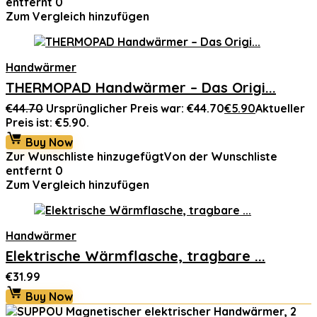
entfernt
0
Zum Vergleich hinzufügen
Handwärmer
THERMOPAD Handwärmer – Das Origi...
€
44.70
Ursprünglicher Preis war: €44.70
€
5.90
Aktueller
Preis ist: €5.90.
Buy Now
Zur Wunschliste hinzugefügt
Von der Wunschliste
entfernt
0
Zum Vergleich hinzufügen
Handwärmer
Elektrische Wärmflasche, tragbare ...
€
31.99
Buy Now