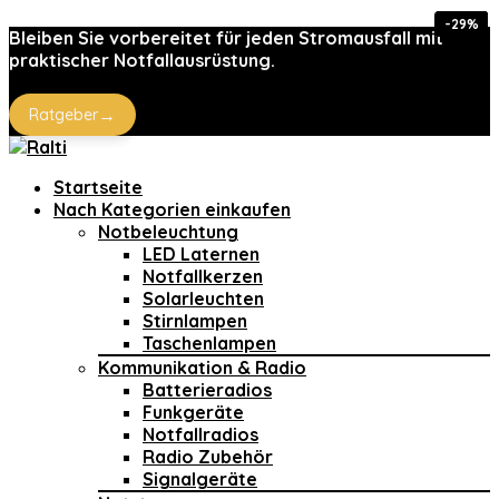
-20%
-25%
-25%
-29%
-29%
Bleiben Sie vorbereitet für jeden Stromausfall mit
praktischer Notfallausrüstung.
→
Ratgeber
Startseite
Nach Kategorien einkaufen
Notbeleuchtung
LED Laternen
Notfallkerzen
Solarleuchten
Stirnlampen
Taschenlampen
Kommunikation & Radio
Batterieradios
Funkgeräte
Notfallradios
Radio Zubehör
Signalgeräte