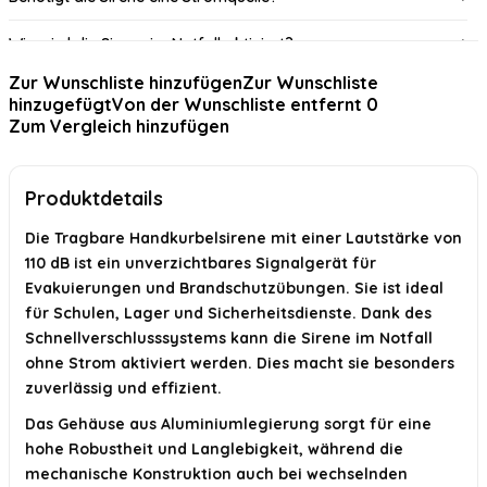
Wie wird die Sirene im Notfall aktiviert?
Zur Wunschliste hinzufügen
Zur Wunschliste
Wie weit sind die akustischen Signale hörbar?
hinzugefügt
Von der Wunschliste entfernt
0
Zum Vergleich hinzufügen
Ist die Sirene für den Einsatz durch Sicherheitsdienste
geeignet?
Produktdetails
KI-generiert aus verfügbaren Produktinformationen. Prüfen Sie Details
immer im offiziellen Angebot.
Die Tragbare Handkurbelsirene mit einer Lautstärke von
110 dB ist ein unverzichtbares Signalgerät für
Evakuierungen und Brandschutzübungen. Sie ist ideal
für Schulen, Lager und Sicherheitsdienste. Dank des
Schnellverschlusssystems kann die Sirene im Notfall
ohne Strom aktiviert werden. Dies macht sie besonders
zuverlässig und effizient.
Das Gehäuse aus Aluminiumlegierung sorgt für eine
hohe Robustheit und Langlebigkeit, während die
mechanische Konstruktion auch bei wechselnden