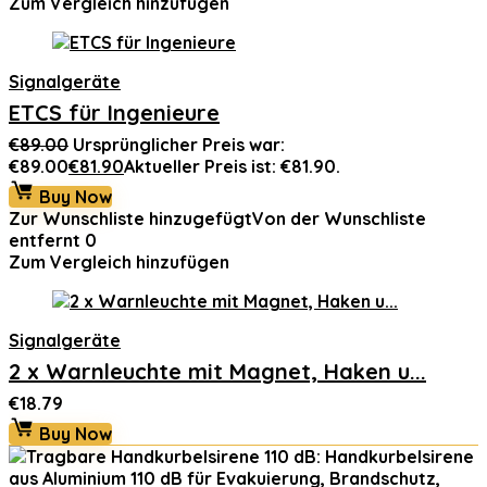
Zum Vergleich hinzufügen
Signalgeräte
ETCS für Ingenieure
€
89.00
Ursprünglicher Preis war:
€89.00
€
81.90
Aktueller Preis ist: €81.90.
Buy Now
Zur Wunschliste hinzugefügt
Von der Wunschliste
entfernt
0
Zum Vergleich hinzufügen
Signalgeräte
2 x Warnleuchte mit Magnet, Haken u...
€
18.79
Buy Now