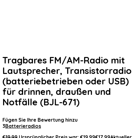
Tragbares FM/AM-Radio mit
Lautsprecher, Transistorradio
(batteriebetrieben oder USB)
für drinnen, draußen und
Notfälle (BJL-671)
Fügen Sie Ihre Bewertung hinzu
3
Batterieradios
€
19.99
Ursprünglicher Preis war: €19.99
€
17.99
Aktueller