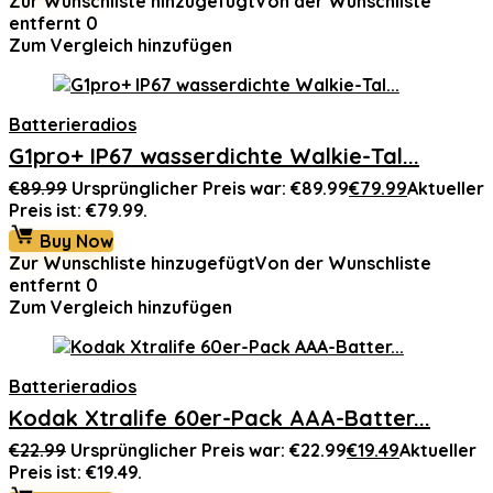
Zur Wunschliste hinzugefügt
Von der Wunschliste
entfernt
0
Zum Vergleich hinzufügen
Batterieradios
G1pro+ IP67 wasserdichte Walkie-Tal...
€
89.99
Ursprünglicher Preis war: €89.99
€
79.99
Aktueller
Preis ist: €79.99.
Buy Now
Zur Wunschliste hinzugefügt
Von der Wunschliste
entfernt
0
Zum Vergleich hinzufügen
Batterieradios
Kodak Xtralife 60er-Pack AAA-Batter...
€
22.99
Ursprünglicher Preis war: €22.99
€
19.49
Aktueller
Preis ist: €19.49.