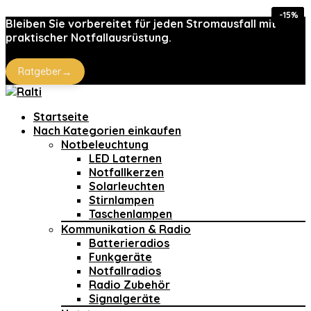
-73%
-53%
-10%
-10%
-18%
-15%
-11%
Bleiben Sie vorbereitet für jeden Stromausfall mit
praktischer Notfallausrüstung.
→
Ratgeber
Startseite
Nach Kategorien einkaufen
Notbeleuchtung
LED Laternen
Notfallkerzen
Solarleuchten
Stirnlampen
Taschenlampen
Kommunikation & Radio
Batterieradios
Funkgeräte
Notfallradios
Radio Zubehör
Signalgeräte