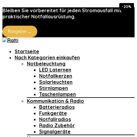
-20%
-85%
-85%
-28%
-35%
Bleiben Sie vorbereitet für jeden Stromausfall mit
praktischer Notfallausrüstung.
→
Ratgeber
Startseite
Nach Kategorien einkaufen
Notbeleuchtung
LED Laternen
Notfallkerzen
Solarleuchten
Stirnlampen
Taschenlampen
Kommunikation & Radio
Batterieradios
Funkgeräte
Notfallradios
Radio Zubehör
Signalgeräte