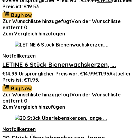
€
29.99
Ursprünglicher Preis war: €29.99
€
19.53
Aktueller
Preis ist: €19.53.
Buy Now
Zur Wunschliste hinzugefügt
Von der Wunschliste
entfernt
0
Zum Vergleich hinzufügen
Notfallkerzen
LETINE 6 Stück Bienenwachskerzen, ...
€
14.99
Ursprünglicher Preis war: €14.99
€
11.95
Aktueller
Preis ist: €11.95.
Buy Now
Zur Wunschliste hinzugefügt
Von der Wunschliste
entfernt
0
Zum Vergleich hinzufügen
Notfallkerzen
20 Stück Überlebenskerzen, lange ...