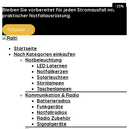
-40%
-25%
-25%
-23%
-5%
Bleiben Sie vorbereitet für jeden Stromausfall mit
praktischer Notfallausrüstung.
→
Ratgeber
Startseite
Nach Kategorien einkaufen
Notbeleuchtung
LED Laternen
Notfallkerzen
Solarleuchten
Stirnlampen
Taschenlampen
Kommunikation & Radio
Batterieradios
Funkgeräte
Notfallradios
Radio Zubehör
Signalgeräte