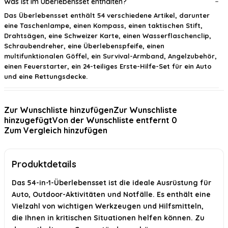
Was ist im Überlebensset enthalten?
Das Überlebensset enthält 54 verschiedene Artikel, darunter
eine Taschenlampe, einen Kompass, einen taktischen Stift,
Drahtsägen, eine Schweizer Karte, einen Wasserflaschenclip,
Schraubendreher, eine Überlebenspfeife, einen
multifunktionalen Göffel, ein Survival-Armband, Angelzubehör,
einen Feuerstarter, ein 24-teiliges Erste-Hilfe-Set für ein Auto
und eine Rettungsdecke.
Für welche Situationen ist das Überlebensset geeignet?
Zur Wunschliste hinzufügen
Zur Wunschliste
hinzugefügt
Von der Wunschliste entfernt
0
Wie hilft die Notfalldecke im Notfall?
Zum Vergleich hinzufügen
Ist das Überlebensset auch für Anfänger geeignet?
Produktdetails
Kann das Überlebensset als Geschenk verwendet werden?
Das 54-in-1-Überlebensset ist die ideale Ausrüstung für
Wie groß ist das Überlebensset und ist es leicht zu
Auto, Outdoor-Aktivitäten und Notfälle. Es enthält eine
transportieren?
Vielzahl von wichtigen Werkzeugen und Hilfsmitteln,
KI-generiert aus verfügbaren Produktinformationen. Prüfen Sie Details
die Ihnen in kritischen Situationen helfen können. Zu
immer im offiziellen Angebot.